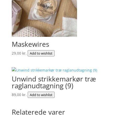
Maskewires
29,00
kr.
Add to wishlist
Unwind strikkemarkør træ
raglanudtagning (9)
89,00
kr.
Add to wishlist
Relaterede varer