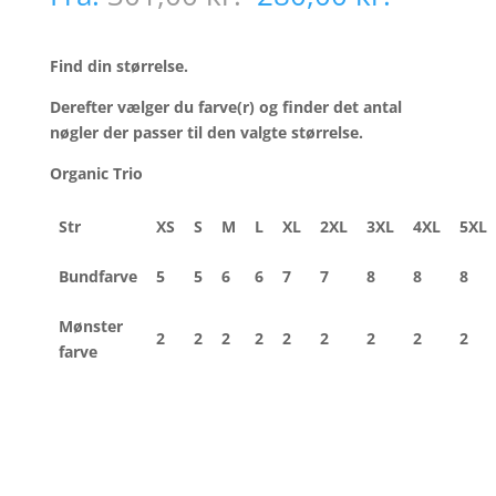
oprindelige
aktuell
pris
pris
var:
er:
Find din størrelse.
301,00 kr..
280,00 k
Derefter vælger du farve(r) og finder det antal
nøgler der passer til den valgte størrelse.
Organic Trio
Str
XS
S
M
L
XL
2XL
3XL
4XL
5XL
Bundfarve
5
5
6
6
7
7
8
8
8
Mønster
2
2
2
2
2
2
2
2
2
farve