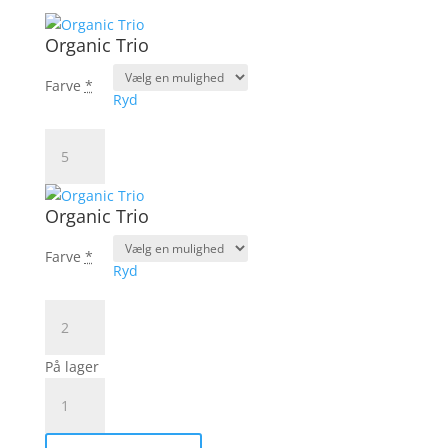
Organic Trio
Farve
*
Ryd
Organic
Trio
antal
Organic Trio
Farve
*
Ryd
Organic
Trio
antal
På lager
ROSIE
YOKE
BLOUSE