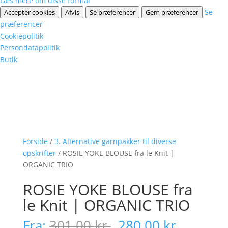
Læs mere om disse formål
Se
Accepter cookies
Afvis
Se præferencer
Gem præferencer
præferencer
Cookiepolitik
Persondatapolitik
Butik
Forside
/
3. Alternative garnpakker til diverse
opskrifter
/ ROSIE YOKE BLOUSE fra le Knit |
ORGANIC TRIO
ROSIE YOKE BLOUSE fra
le Knit | ORGANIC TRIO
Den
Den
Fra:
301,00
kr.
280,00
kr.