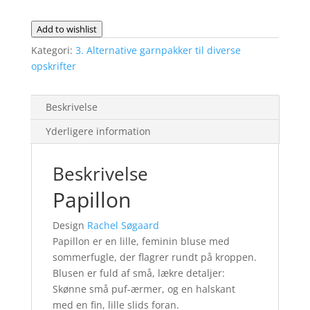
fra
Hjertegarn
Add to wishlist
antal
Kategori:
3. Alternative garnpakker til diverse
opskrifter
Beskrivelse
Yderligere information
Beskrivelse
Papillon
Design
Rachel Søgaard
Papillon er en lille, feminin bluse med
sommerfugle, der flagrer rundt på kroppen.
Blusen er fuld af små, lækre detaljer:
Skønne små puf-ærmer, og en halskant
med en fin, lille slids foran.