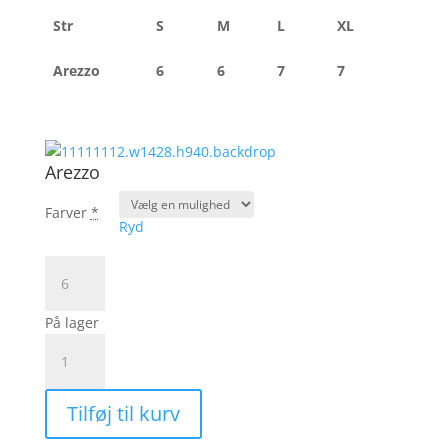
Str
S
M
L
XL
Arezzo
6
6
7
7
Arezzo
Farver
*
Ryd
Arezzo
antal
På lager
Papillon
fra
Filcolana
Tilføj til kurv
|
Arezzo