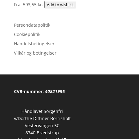
Fra:
593,55
kr.
Add to wishlist
Persondatapolitik
Cookiepolitik
Handelsbetingelser
Vilkår og betingelser
CVR-nummer:
40821996
Håndlavet Sorgenfri
v/Dorthe Dittmer Borrisholt
Vestervangen 5C
8740 Brædstrup