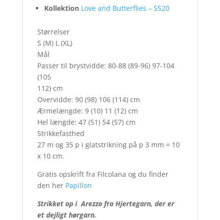
Kollektion
Love and Butterflies – SS20
Størrelser
S (M) L (XL)
Mål
Passer til brystvidde: 80-88 (89-96) 97-104
(105
112) cm
Overvidde: 90 (98) 106 (114) cm
Ærmelængde: 9 (10) 11 (12) cm
Hel længde: 47 (51) 54 (57) cm
Strikkefasthed
27 m og 35 p i glatstrikning på p 3 mm = 10
x 10 cm.
Gratis opskrift fra Filcolana og du finder
den her
Papillon
Strikket op i Arezzo fra Hjertegarn, der er
et dejligt hørgarn.