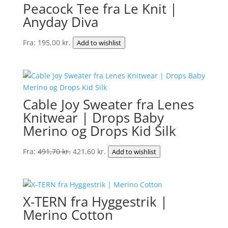
Peacock Tee fra Le Knit |
Anyday Diva
Fra:
195,00
kr.
Add to wishlist
Cable Joy Sweater fra Lenes
Knitwear | Drops Baby
Merino og Drops Kid Silk
Den
Den
Fra:
491,70
kr.
421,60
kr.
Add to wishlist
oprindelige
aktuelle
pris
pris
var:
er:
X-TERN fra Hyggestrik |
491,70 kr..
421,60 kr..
Merino Cotton