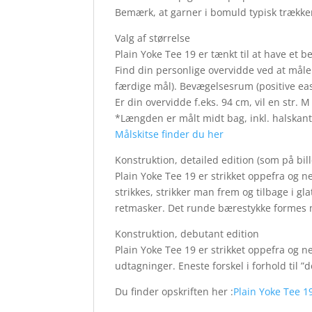
Bemærk, at garner i bomuld typisk trækker
Valg af størrelse
Plain Yoke Tee 19 er tænkt til at have et
Find din personlige overvidde ved at måle 
færdige mål). Bevægelsesrum (positive eas
Er din overvidde f.eks. 94 cm, vil en str.
*Længden er målt midt bag, inkl. halskan
Målskitse finder du her
Konstruktion, detailed edition (som på bil
Plain Yoke Tee 19 er strikket oppefra og
strikkes, strikker man frem og tilbage i g
retmasker. Det runde bærestykke formes
Konstruktion, debutant edition
Plain Yoke Tee 19 er strikket oppefra og 
udtagninger. Eneste forskel i forhold til ”d
Du finder opskriften her :
Plain Yoke Tee 1