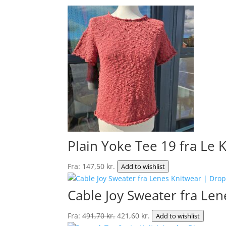
Plain Yoke Tee 19 fra Le 
Fra:
147,50
kr.
Add to wishlist
Cable Joy Sweater fra Len
Den
Den
Fra:
491,70
kr.
421,60
kr.
Add to wishlist