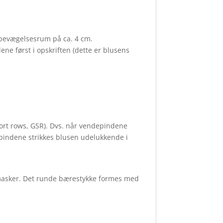
t bevægelsesrum på ca. 4 cm.
ene først i opskriften (dette er blusens
ort rows, GSR). Dvs. når vendepindene
ndepindene strikkes blusen udelukkende i
retmasker. Det runde bærestykke formes med