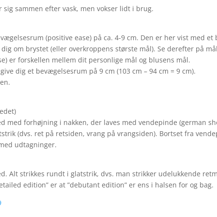
 sig sammen efter vask, men vokser lidt i brug.
 bevægelsesrum (positive ease) på ca. 4-9 cm. Den er her vist med e
dig om brystet (eller overkroppens største mål). Se derefter på mål
e) er forskellen mellem dit personlige mål og blusens mål.
 M give dig et bevægelsesrum på 9 cm (103 cm – 94 cm = 9 cm).
ten.
ledet)
 ned med forhøjning i nakken, der laves med vendepinde (german sh
latstrik (dvs. ret på retsiden, vrang på vrangsiden). Bortset fra ve
 med udtagninger.
ned. Alt strikkes rundt i glatstrik, dvs. man strikker udelukkende 
etailed edition” er at ”debutant edition” er ens i halsen for og bag.
9