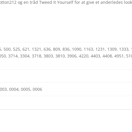
tton212 og en tråd Tweed It Yourself for at give et anderledes look 
5, 500, 525, 621, 1321, 636, 809, 836, 1090, 1163, 1231, 1309, 1333,
050, 3714, 3304, 3718, 3803, 3810, 3906, 4220, 4403, 4408, 4951, 51
003, 0004, 0005, 0006