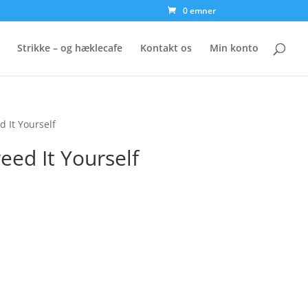
0 emner
Strikke – og hæklecafe
Kontakt os
Min konto
 It Yourself
eed It Yourself