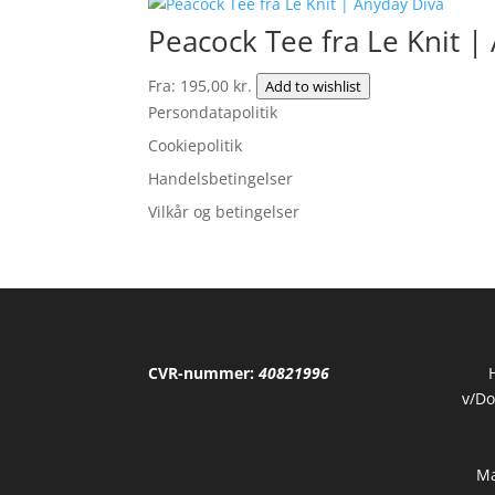
oprindelige
aktuelle
pris
pris
Peacock Tee fra Le Knit |
var:
er:
491,70 kr..
421,60 kr..
Fra:
195,00
kr.
Add to wishlist
Persondatapolitik
Cookiepolitik
Handelsbetingelser
Vilkår og betingelser
CVR-nummer:
40821996
v/Do
Ma