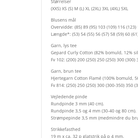
Størrelser
(XXS) XS (S) M (L) XL (2XL) 3XL (4XL) 5XL
Blusens mål
Overvidde: (85) 89 (95) 103 (109) 116 (123)
Længde*: (53) 54 (55) 56 (57) 58 (59) 60 (6
Garn, lys tee
Gepard Curly Cotton (82% bomuld, 12% sil
Fv 102: (200) 200 (250) 250 (250) 300 (300) 
Garn, brun tee
Hjertegarn Cotton Flamé (100% bomuld, 50
Fv 814: (250) 250 (250) 300 (300-350) 350 (
Vejledende pinde
Rundpinde 3 mm (40 cm).
Rundpinde 3,5 og 4 mm (30-40 og 80 cm).
Strømpepinde 3,5 mm (medmindre du bru
Strikkefasthed
19 m x ca. 32 p glatstrik på p 4 mm.