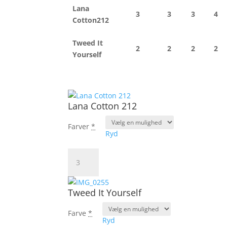
Lana
3
3
3
4
Cotton212
Tweed It
2
2
2
2
Yourself
Lana Cotton 212
Farver
*
Ryd
Lana
Cotton
212
antal
Tweed It Yourself
Farve
*
Ryd