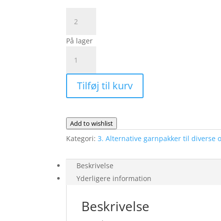
Tweed
It
Yourself
På lager
antal
PLAIN
YOKE
TEE
Tilføj til kurv
19
fra
Le
Knit
Add to wishlist
|
Kategori:
3. Alternative garnpakker til diverse 
Lana
Cotton212
og
Beskrivelse
Tweed
Yderligere information
It
Yourself
Beskrivelse
antal