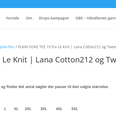
Forside
Om
Drops kampagne
OBS – Håndfarvet garn
pskrifter
/ PLAIN YOKE TEE 19 fra Le Knit | Lana Cotton212 og Tweed
 Le Knit | Lana Cotton212 og Tw
 og finder det antal nøgler der passer til den valgte størrelse.
L
XL
2XL
3XL
4XL
5XL