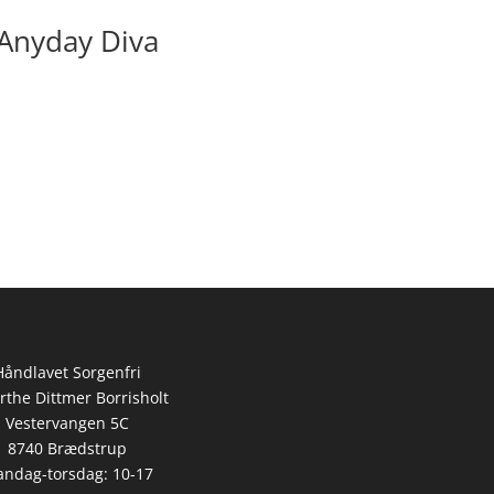
 Anyday Diva
Håndlavet Sorgenfri
rthe Dittmer Borrisholt
Vestervangen 5C
8740 Brædstrup
ndag-torsdag: 10-17