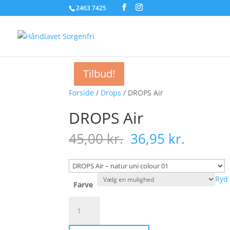
2463 7425
Tilbud!
Tilbud!
Tilbud!
Tilbud!
Forside
/
Drops
/ DROPS Air
DROPS Air
Den
Den
45,00
kr.
36,95
kr.
oprindelige
aktuell
pris
pris
var:
er:
Ryd
45,00 kr..
36,95 k
Farve
DROPS
Air
antal