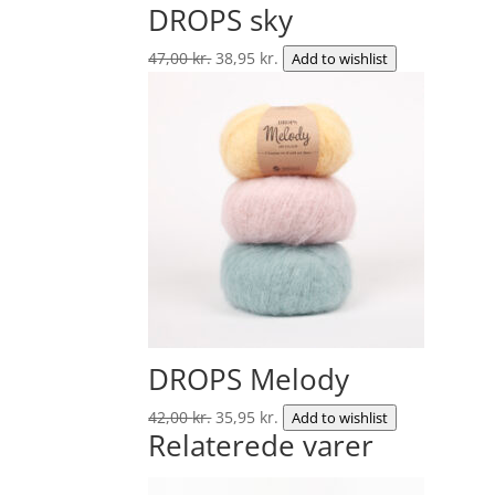
pris
pris
DROPS sky
var:
er:
Den
1.408,00 kr..
Den
1.199,00 kr..
47,00
kr.
38,95
kr.
Add to wishlist
oprindelige
aktuelle
pris
pris
var:
er:
47,00 kr..
38,95 kr..
DROPS Melody
Den
Den
42,00
kr.
35,95
kr.
Add to wishlist
Relaterede varer
oprindelige
aktuelle
pris
pris
var:
er: