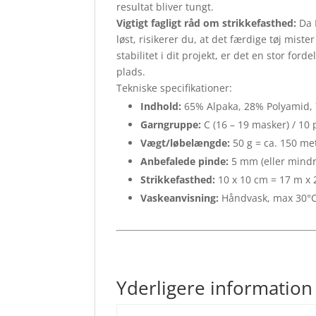
resultat bliver tungt.
Vigtigt fagligt råd om strikkefasthed:
Da D
løst, risikerer du, at det færdige tøj miste
stabilitet i dit projekt, er det en stor forde
plads.
Tekniske specifikationer:
Indhold:
65% Alpaka, 28% Polyamid,
Garngruppe:
C (16 – 19 masker) / 10 
Vægt/løbelængde:
50 g = ca. 150 me
Anbefalede pinde:
5 mm (eller mindre
Strikkefasthed:
10 x 10 cm = 17 m x 
Vaskeanvisning:
Håndvask, max 30°C 
Yderligere information