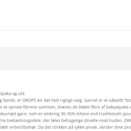
alpaka og uld
 fjerlet, er DROPS Air det helt rigtige valg. Garnet er et såkaldt “blo
r at spinde fibrene sammen, blæses de bløde fibre af babyalpaka o
luksuriøst garn, som er omkring 30-35% lettere end traditionelt sp
efrie beklædningsdele, der føles behagelige direkte mod huden. DROP
lødt vintertilbehør. Da det strikkes på tykke pinde, skrider dine pr