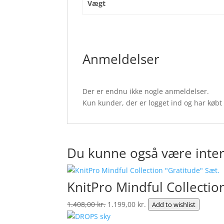
Vægt
Anmeldelser
Der er endnu ikke nogle anmeldelser.
Kun kunder, der er logget ind og har købt
Du kunne også være inter
KnitPro Mindful Collectio
Den
Den
1.408,00
kr.
1.199,00
kr.
Add to wishlist
oprindelige
aktuelle