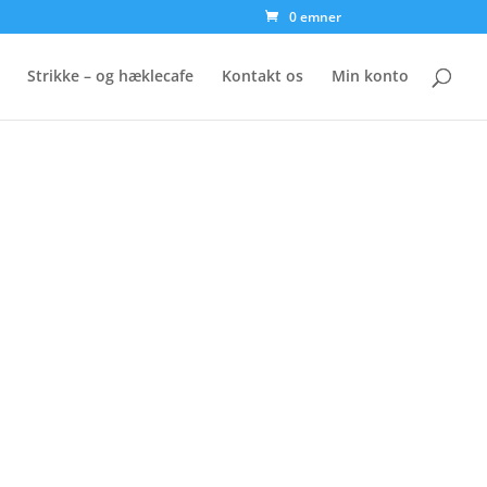
0 emner
Strikke – og hæklecafe
Kontakt os
Min konto