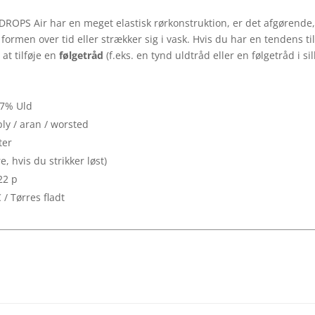
ROPS Air har en meget elastisk rørkonstruktion, er det afgørende,
r formen over tid eller strækker sig i vask. Hvis du har en tendens til
l at tilføje en
følgetråd
(f.eks. en tynd uldtråd eller en følgetråd i s
 7% Uld
ply / aran / worsted
ter
, hvis du strikker løst)
22 p
/ Tørres fladt