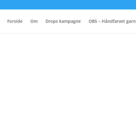
Forside
Om
Drops kampagne
OBS – Håndfarvet garn
e
r..