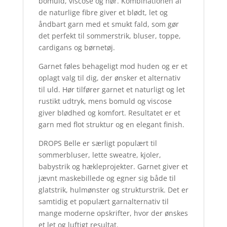
bomuld, viscose og hør. Kombinationen af
de naturlige fibre giver et blødt, let og
åndbart garn med et smukt fald, som gør
det perfekt til sommerstrik, bluser, toppe,
cardigans og børnetøj.
Garnet føles behageligt mod huden og er et
oplagt valg til dig, der ønsker et alternativ
til uld. Hør tilfører garnet et naturligt og let
rustikt udtryk, mens bomuld og viscose
giver blødhed og komfort. Resultatet er et
garn med flot struktur og en elegant finish.
DROPS Belle er særligt populært til
sommerbluser, lette sweatre, kjoler,
babystrik og hækleprojekter. Garnet giver et
jævnt maskebillede og egner sig både til
glatstrik, hulmønster og strukturstrik. Det er
samtidig et populært garnalternativ til
mange moderne opskrifter, hvor der ønskes
et let og luftigt resultat.