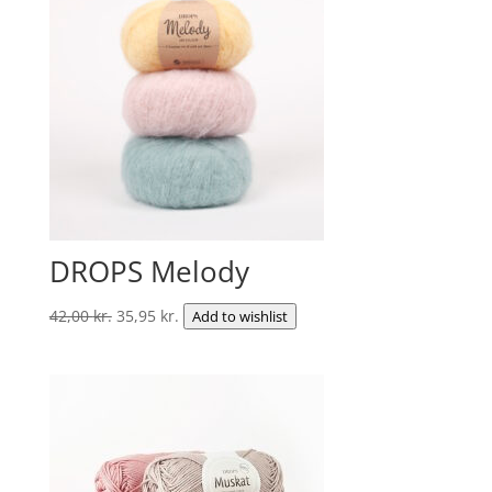
DROPS Melody
Den
Den
42,00
kr.
35,95
kr.
Add to wishlist
oprindelige
aktuelle
pris
pris
var:
er:
42,00 kr..
35,95 kr..