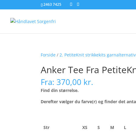
2463 7425
Forside
/
2. PetiteKnit strikkekits garnalternati
Anker Tee Fra PetiteK
Fra:
370,00
kr.
Find din størrelse.
Derefter vælger du farve(r) og finder det antal
Str
XS
S
M
L