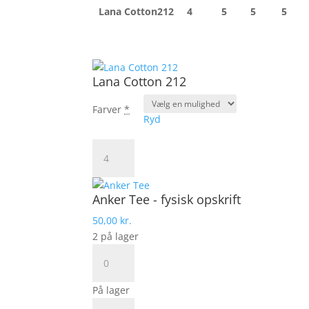
Lana Cotton212
4
5
5
5
Lana Cotton 212
Farver
*
Ryd
Lana
Cotton
212
antal
Anker Tee - fysisk opskrift
50,00
kr.
2 på lager
Anker
Tee
-
På lager
fysisk
Anker