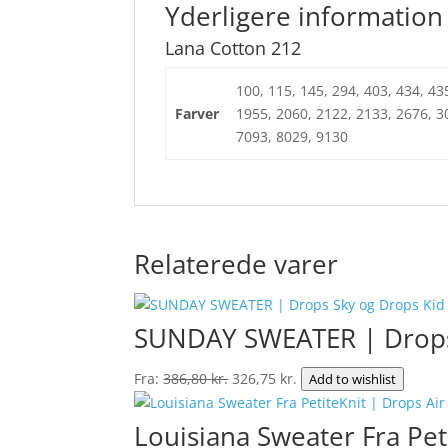
Yderligere information
Lana Cotton 212
100, 115, 145, 294, 403, 434, 43
Farver
1955, 2060, 2122, 2133, 2676, 3
7093, 8029, 9130
Relaterede varer
SUNDAY SWEATER | Drops 
Den
Den
Fra:
386,80
kr.
326,75
kr.
Add to wishlist
oprindelige
aktuelle
pris
pris
Louisiana Sweater Fra Pet
var:
er: