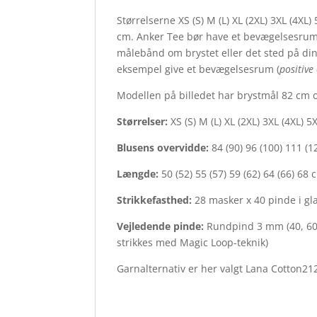
Størrelserne XS (S) M (L) XL (2XL) 3XL (4XL
cm. Anker Tee bør have et bevægelsesrum
målebånd om brystet eller det sted på din k
eksempel give et bevægelsesrum (
positive
Modellen på billedet har brystmål 82 cm o
Størrelser:
XS (S) M (L) XL (2XL) 3XL (4XL) 5
Blusens overvidde:
84 (90) 96 (100) 111 (1
Længde:
50 (52) 55 (57) 59 (62) 64 (66) 68 
Strikkefasthed:
28 masker x 40 pinde i gl
Vejledende pinde:
Rundpind 3 mm (40, 60 
strikkes med Magic Loop-teknik)
Garnalternativ er her valgt Lana Cotton212