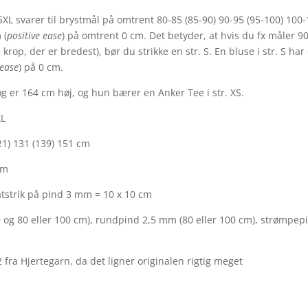
) 5XL svarer til brystmål på omtrent 80-85 (85-90) 90-95 (95-100) 10
 (
positive ease
) på omtrent 0 cm. Det betyder, at hvis du fx måler 9
rop, der er bredest), bør du strikke en str. S. En bluse i str. S ha
 ease
) på 0 cm.
g er 164 cm høj, og hun bærer en Anker Tee i str. XS.
XL
21) 131 (139) 151 cm
cm
atstrik på pind 3 mm = 10 x 10 cm
og 80 eller 100 cm), rundpind 2,5 mm (80 eller 100 cm), strømpep
 fra Hjertegarn, da det ligner originalen rigtig meget