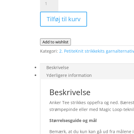
opskrift
Tee
antal
Fra
Tilføj til kurv
PetiteKnit
|
Garnalternativ
Lana
Add to wishlist
Cotton212
Kategori:
2. PetiteKnit strikkekits garnalternati
antal
Beskrivelse
Yderligere information
Beskrivelse
Anker Tee strikkes oppefra og ned. Bærest
strømpepinde eller med Magic Loop-teknik
Størrelsesguide og mål
Bemærk, at du kun kan gå ud fra målene i 