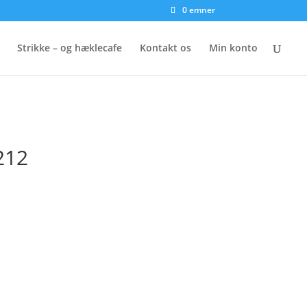
0 emner
Strikke – og hæklecafe
Kontakt os
Min konto
212