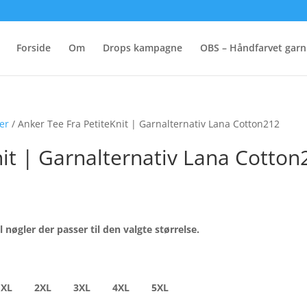
Forside
Om
Drops kampagne
OBS – Håndfarvet garn
ver
/ Anker Tee Fra PetiteKnit | Garnalternativ Lana Cotton212
nit | Garnalternativ Lana Cotton
 nøgler der passer til den valgte størrelse.
XL
2XL
3XL
4XL
5XL