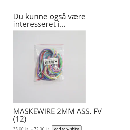
Du kunne også være
interesseret i…
MASKEWIRE 2MM ASS. FV
(12)
Prisinterval:
35,00
kr.
–
72,00
kr.
Add to wishlist