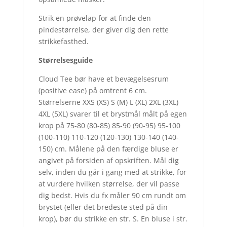
Strik en prøvelap for at finde den
pindestørrelse, der giver dig den rette
strikkefasthed.
Størrelsesguide
Cloud Tee bør have et bevægelsesrum
(positive ease) på omtrent 6 cm.
Størrelserne XXS (XS) S (M) L (XL) 2XL (3XL)
4XL (5XL) svarer til et brystmål målt på egen
krop på 75-80 (80-85) 85-90 (90-95) 95-100
(100-110) 110-120 (120-130) 130-140 (140-
150) cm. Målene på den færdige bluse er
angivet på forsiden af opskriften. Mål dig
selv, inden du går i gang med at strikke, for
at vurdere hvilken størrelse, der vil passe
dig bedst. Hvis du fx måler 90 cm rundt om
brystet (eller det bredeste sted på din
krop), bør du strikke en str. S. En bluse i str.