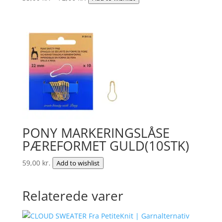
35,00 kr.
til
72,00 kr.
PONY MARKERINGSLÅSE
PÆREFORMET GULD(10STK)
59,00
kr.
Add to wishlist
Relaterede varer