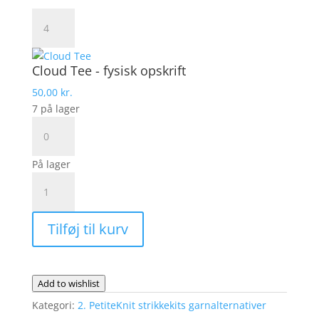
Lana
Cotton
212
antal
Cloud Tee - fysisk opskrift
50,00
kr.
7 på lager
Cloud
Tee
-
På lager
fysisk
Cloud
opskrift
Tee
antal
Fra
Tilføj til kurv
PetiteKnit
|
Garnalternativ
Lana
Add to wishlist
Cotton212
Kategori:
2. PetiteKnit strikkekits garnalternativer
antal