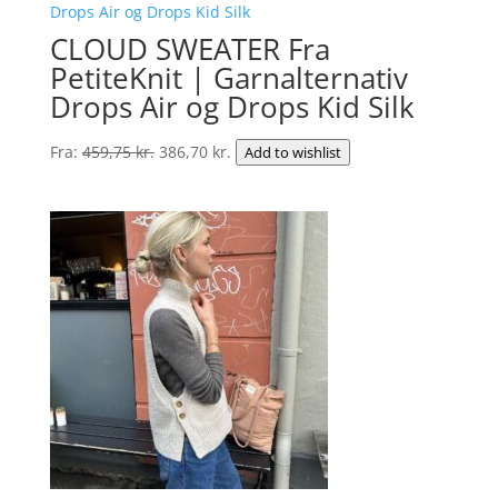
CLOUD SWEATER Fra
PetiteKnit | Garnalternativ
Drops Air og Drops Kid Silk
Den
Den
Fra:
459,75
kr.
386,70
kr.
Add to wishlist
oprindelige
aktuelle
pris
pris
var:
er:
459,75 kr..
386,70 kr..