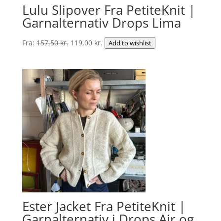
Lulu Slipover Fra PetiteKnit |
Garnalternativ Drops Lima
Den
Den
Fra:
157,50
kr.
119,00
kr.
Add to wishlist
oprindelige
aktuelle
pris
pris
var:
er:
157,50 kr..
119,00 kr..
Ester Jacket Fra PetiteKnit |
Garnalternativ i Drops Air og