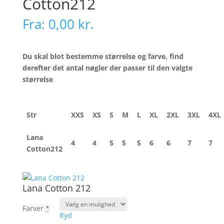
Cotton212
Fra:
0,00
kr.
Du skal blot bestemme størrelse og farve, find
derefter det antal nøgler der passer til den valgte
størrelse
Str
XXS
XS
S
M
L
XL
2XL
3XL
4XL
Lana
4
4
5
5
5
6
6
7
7
Cotton212
Lana Cotton 212
Farver
*
Ryd