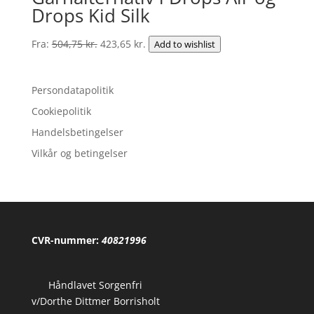
Drops Kid Silk
Den
Den
Fra:
504,75
kr.
423,65
kr.
Add to wishlist
oprindelige
aktuelle
pris
pris
Persondatapolitik
var:
er:
504,75 kr..
423,65 kr..
Cookiepolitik
Handelsbetingelser
Vilkår og betingelser
CVR-nummer:
40821996
Håndlavet Sorgenfri
v/Dorthe Dittmer Borrisholt