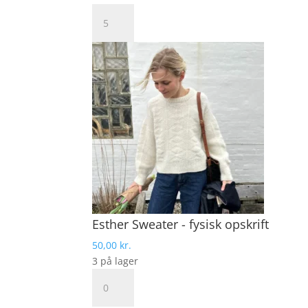
DROPS
Kid
Silk
Mohair
antal
Esther Sweater - fysisk opskrift
50,00
kr.
3 på lager
Esther
Sweater
-