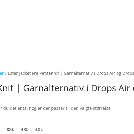
ver
/ Ester Jacket Fra PetiteKnit | Garnalternativ i Drops Air og Drops
Knit | Garnalternativ i Drops Air
Den
e
aktuelle
r du det antal nøgler der passer til den valgte størrelse
pris
er:
.
423,65 kr..
3XL
4XL
5XL