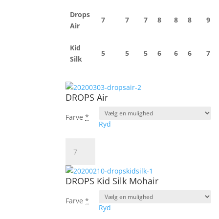
Drops
7
7
7
8
8
8
9
Air
Kid
5
5
5
6
6
6
7
Silk
DROPS Air
Farve
*
Ryd
DROPS
Air
antal
DROPS Kid Silk Mohair
Farve
*
Ryd