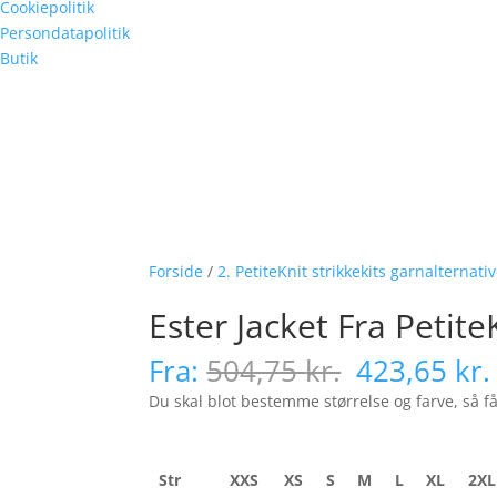
Cookiepolitik
Persondatapolitik
Butik
Forside
/
2. PetiteKnit strikkekits garnalternati
Ester Jacket Fra Petite
Den
Fra:
504,75
kr.
423,65
kr.
oprindelig
Du skal blot bestemme størrelse og farve, så få
pris
var:
504,75 kr.
Str
XXS
XS
S
M
L
XL
2XL