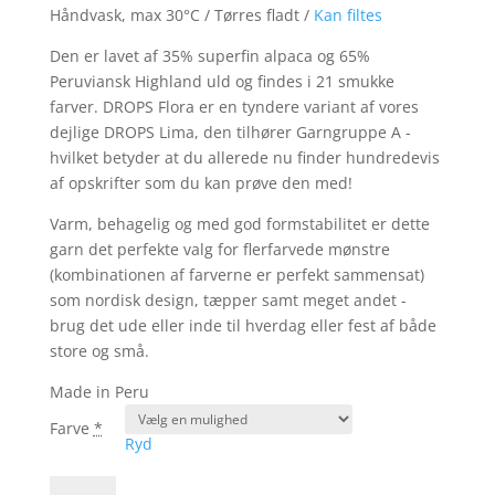
Håndvask, max 30°C / Tørres fladt /
Kan filtes
Den er lavet af 35% superfin alpaca og 65%
Peruviansk Highland uld og findes i 21 smukke
farver. DROPS Flora er en tyndere variant af vores
dejlige DROPS Lima, den tilhører Garngruppe A -
hvilket betyder at du allerede nu finder hundredevis
af opskrifter som du kan prøve den med!
Varm, behagelig og med god formstabilitet er dette
garn det perfekte valg for flerfarvede mønstre
(kombinationen af farverne er perfekt sammensat)
som nordisk design, tæpper samt meget andet -
brug det ude eller inde til hverdag eller fest af både
store og små.
Made in Peru
Farve
*
Ryd
DROPS