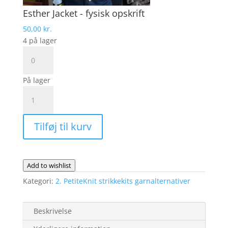
Esther Jacket - fysisk opskrift
50,00
kr.
4 på lager
Esther
Jacket
-
På lager
fysisk
Ester
opskrift
Jacket
antal
fra
Tilføj til kurv
PetiteKnit
|
Garnalternativ
i
Add to wishlist
2
Kategori:
2. PetiteKnit strikkekits garnalternativer
tråde
Flora
og
Beskrivelse
1