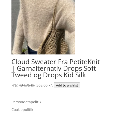
157,50 kr..
119,00 kr..
Cloud Sweater Fra PetiteKnit
| Garnalternativ Drops Soft
Tweed og Drops Kid Silk
Den
Den
Fra:
434,75
kr.
368,00
kr.
Add to wishlist
oprindelige
aktuelle
pris
pris
Persondatapolitik
var:
er:
434,75 kr..
368,00 kr..
Cookiepolitik