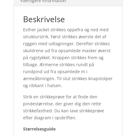
Yderligere information
tråd
Kid
Silk
Beskrivelse
antal
Esther Jacket strikkes oppefra og ned med
strukturstrik. Først strikkes øverste del af
ryggen med udtagninger. Derefter strikkes
skuldrene ud fra opsamlede masker øverst
på rygstykket. Kroppen strikkes frem og
tilbage. Ærmerne strikkes rundt på
rundpind ud fra opsamlede m i
ærmeåbningen. Til slut strikkes knapstolper
og ribkant i halsen.
Strik en strikkeprøve for at finde den
pindestørrelse, der giver dig den rette
strikkefasthed. Du kan lave strikkeprøve
efter diagram i opskriften.
Størrelsesguide