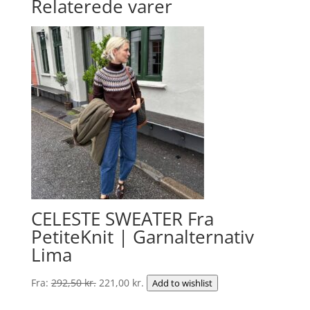
Relaterede varer
CELESTE SWEATER Fra
PetiteKnit | Garnalternativ
Lima
Den
Den
Fra:
292,50
kr.
221,00
kr.
Add to wishlist
oprindelige
aktuelle