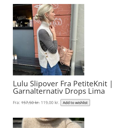
pris
pris
var:
er:
292,50 kr..
221,00 kr..
Lulu Slipover Fra PetiteKnit |
Garnalternativ Drops Lima
Den
Den
Fra:
157,50
kr.
119,00
kr.
Add to wishlist
oprindelige
aktuelle
pris
pris
var:
er: