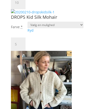
Flora
antal
DROPS Kid Silk Mohair
Farve
*
Ryd
DROPS
Kid
Silk
Mohair
antal