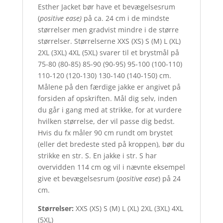
Esther Jacket bør have et bevægelsesrum
(
positive ease)
på ca. 24 cm i de mindste
størrelser men gradvist mindre i de større
størrelser. Størrelserne XXS (XS) S (M) L (XL)
2XL (3XL) 4XL (5XL) svarer til et brystmål på
75-80 (80-85) 85-90 (90-95) 95-100 (100-110)
110-120 (120-130) 130-140 (140-150) cm.
Målene på den færdige jakke er angivet på
forsiden af opskriften. Mål dig selv, inden
du går i gang med at strikke, for at vurdere
hvilken størrelse, der vil passe dig bedst.
Hvis du fx måler 90 cm rundt om brystet
(eller det bredeste sted på kroppen), bør du
strikke en str. S. En jakke i str. S har
overvidden 114 cm og vil i nævnte eksempel
give et bevægelsesrum (
positive ease
) på 24
cm.
Størrelser:
XXS (XS) S (M) L (XL) 2XL (3XL) 4XL
(5XL)