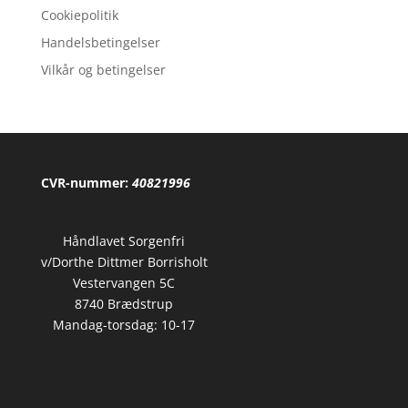
434,75 kr..
368,00 kr..
Cookiepolitik
Handelsbetingelser
Vilkår og betingelser
CVR-nummer:
40821996
Håndlavet Sorgenfri
v/Dorthe Dittmer Borrisholt
Vestervangen 5C
8740 Brædstrup
Mandag-torsdag: 10-17