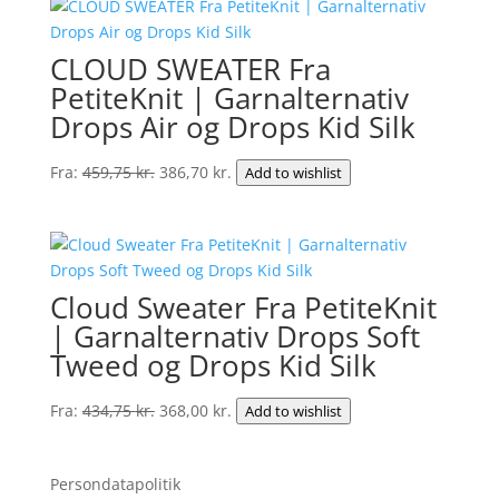
var:
er:
350,00 kr..
302,80 kr..
CLOUD SWEATER Fra
PetiteKnit | Garnalternativ
Drops Air og Drops Kid Silk
Den
Den
Fra:
459,75
kr.
386,70
kr.
Add to wishlist
oprindelige
aktuelle
pris
pris
var:
er:
459,75 kr..
386,70 kr..
Cloud Sweater Fra PetiteKnit
| Garnalternativ Drops Soft
Tweed og Drops Kid Silk
Den
Den
Fra:
434,75
kr.
368,00
kr.
Add to wishlist
oprindelige
aktuelle
pris
pris
Persondatapolitik
var:
er: