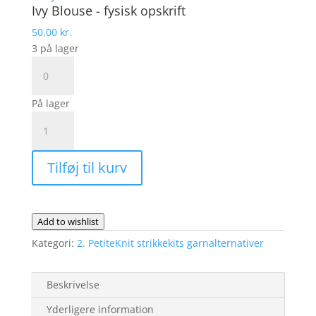
Ivy Blouse - fysisk opskrift
50,00
kr.
3 på lager
Ivy
Blouse
-
På lager
fysisk
IVY
opskrift
BLOUSE
antal
Fra
Tilføj til kurv
PetiteKnit
|
Garnalternativ
MAYFLOWER
Add to wishlist
ELBA
Kategori:
2. PetiteKnit strikkekits garnalternativer
antal
Beskrivelse
Yderligere information