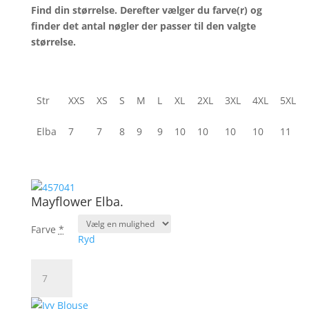
Find din størrelse. Derefter vælger du farve(r) og
finder det antal nøgler der passer til den va
lgte
størrelse.
Str
XXS
XS
S
M
L
XL
2XL
3XL
4XL
5XL
Elba
7
7
8
9
9
10
10
10
10
11
Mayflower Elba.
Farve
*
Ryd
Mayflower
Elba.
antal