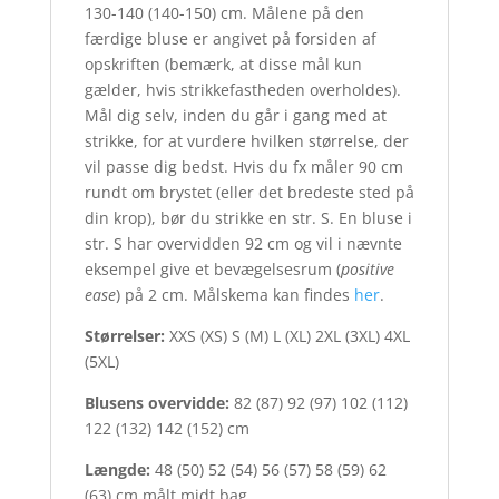
130-140 (140-150) cm. Målene på den
færdige bluse er angivet på forsiden af
opskriften (bemærk, at disse mål kun
gælder, hvis strikkefastheden overholdes).
Mål dig selv, inden du går i gang med at
strikke, for at vurdere hvilken størrelse, der
vil passe dig bedst. Hvis du fx måler 90 cm
rundt om brystet (eller det bredeste sted på
din krop), bør du strikke en str. S. En bluse i
str. S har overvidden 92 cm og vil i nævnte
eksempel give et bevægelsesrum (
positive
ease
) på 2 cm. Målskema kan findes
her
.
Størrelser:
XXS (XS) S (M) L (XL) 2XL (3XL) 4XL
(5XL)
Blusens overvidde:
82 (87) 92 (97) 102 (112)
122 (132) 142 (152) cm
Længde:
48 (50) 52 (54) 56 (57) 58 (59) 62
(63) cm målt midt bag