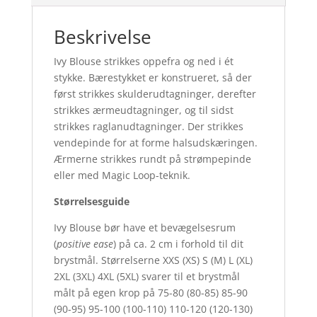
Beskrivelse
Ivy Blouse strikkes oppefra og ned i ét
stykke. Bærestykket er konstrueret, så der
først strikkes skulderudtagninger, derefter
strikkes ærmeudtagninger, og til sidst
strikkes raglanudtagninger. Der strikkes
vendepinde for at forme halsudskæringen.
Ærmerne strikkes rundt på strømpepinde
eller med Magic Loop-teknik.
Størrelsesguide
Ivy Blouse bør have et bevægelsesrum
(
positive ease
) på ca. 2 cm i forhold til dit
brystmål. Størrelserne XXS (XS) S (M) L (XL)
2XL (3XL) 4XL (5XL) svarer til et brystmål
målt på egen krop på 75-80 (80-85) 85-90
(90-95) 95-100 (100-110) 110-120 (120-130)