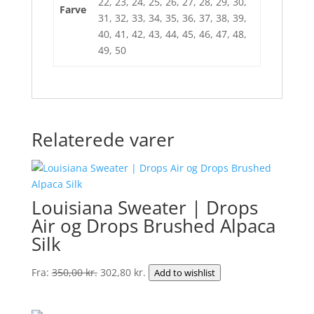
22, 23, 24, 25, 26, 27, 28, 29, 30,
Farve
31, 32, 33, 34, 35, 36, 37, 38, 39,
40, 41, 42, 43, 44, 45, 46, 47, 48,
49, 50
Relaterede varer
Louisiana Sweater | Drops
Air og Drops Brushed Alpaca
Silk
Den
Den
Fra:
350,00
kr.
302,80
kr.
Add to wishlist
oprindelige
aktuelle
pris
pris