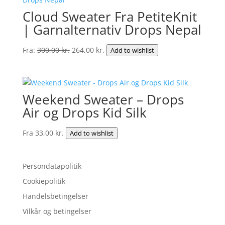
157,50 kr..
119,00 kr..
Cloud Sweater Fra PetiteKnit
| Garnalternativ Drops Nepal
Den
Den
Fra:
300,00
kr.
264,00
kr.
Add to wishlist
oprindelige
aktuelle
pris
pris
var:
er:
Weekend Sweater – Drops
300,00 kr..
264,00 kr..
Air og Drops Kid Silk
Fra
33,00
kr.
Add to wishlist
Persondatapolitik
Cookiepolitik
Handelsbetingelser
Vilkår og betingelser