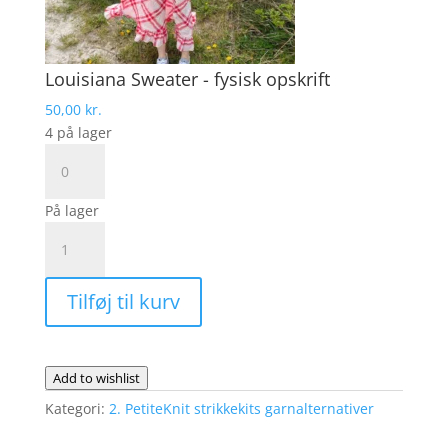
Louisiana Sweater - fysisk opskrift
50,00
kr.
4 på lager
Louisiana
Sweater
-
På lager
fysisk
LOUISIANA
opskrift
SWEATER
antal
|
Tilføj til kurv
DROPS
Alpaca
Bouclé
antal
Add to wishlist
Kategori:
2. PetiteKnit strikkekits garnalternativer