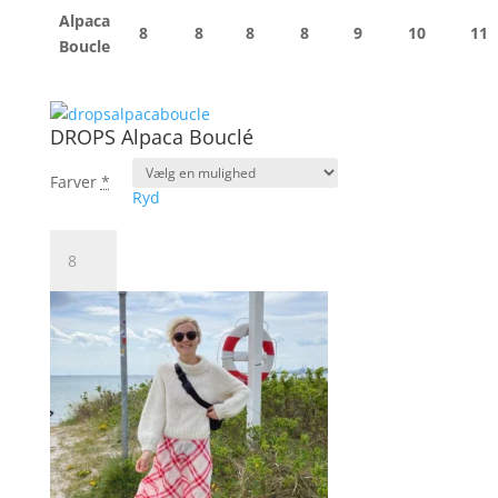
Alpaca
8
8
8
8
9
10
11
Boucle
DROPS Alpaca Bouclé
Farver
*
Ryd
DROPS
Alpaca
Bouclé
antal