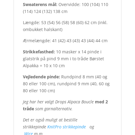
Sweaterens mål:
Overvidde: 100 (104) 110
(114) 124 (132) 138 cm
Længde: 53 (54) 56 (58) 58 (60) 62 cm (inkl.
ombukket halskant)
Ærmelængde: 41 (42) 43 (43) 43 (44) 44 cm
Strikkefasthed:
10 masker x 14 pinde i
glatstrik på pind 9 mm i to tråde Børstet
Alpakka = 10 x 10 cm
Vejledende pinde:
Rundpind 8 mm (40 og
80 eller 100 cm), rundpind 9 mm (40, 60 og
80 eller 100 cm)
Jeg har her valgt Drops Alpaca Boucle
med 2
tråde
som garnalternativ.
Det er også muligt at bestille
strikkepinde
KnitPro strikkepinde
og
Wire
m.m