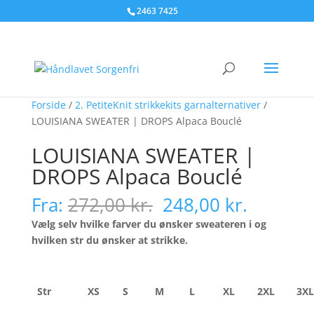
2463 7425
Forside
/
2. PetiteKnit strikkekits garnalternativer
/
LOUISIANA SWEATER | DROPS Alpaca Bouclé
LOUISIANA SWEATER |
DROPS Alpaca Bouclé
Den
Den
Fra:
272,00
kr.
248,00
kr.
oprindelige
aktuell
Vælg selv hvilke farver du ønsker sweateren i og
pris
pris
hvilken str du ønsker at strikke.
var:
er:
272,00 kr..
248,00 k
Str
XS
S
M
L
XL
2XL
3XL