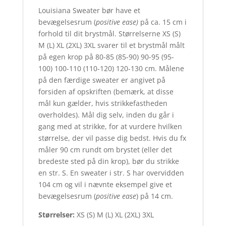
Louisiana Sweater bør have et
bevægelsesrum (
positive ease)
på ca. 15 cm i
forhold til dit brystmål. Størrelserne XS (S)
M (L) XL (2XL) 3XL svarer til et brystmål målt
på egen krop på 80-85 (85-90) 90-95 (95-
100) 100-110 (110-120) 120-130 cm. Målene
på den færdige sweater er angivet på
forsiden af opskriften (bemærk, at disse
mål kun gælder, hvis strikkefastheden
overholdes). Mål dig selv, inden du går i
gang med at strikke, for at vurdere hvilken
størrelse, der vil passe dig bedst. Hvis du fx
måler 90 cm rundt om brystet (eller det
bredeste sted på din krop), bør du strikke
en str. S. En sweater i str. S har overvidden
104 cm og vil i nævnte eksempel give et
bevægelsesrum (
positive ease
) på 14 cm.
Størrelser:
XS (S) M (L) XL (2XL) 3XL