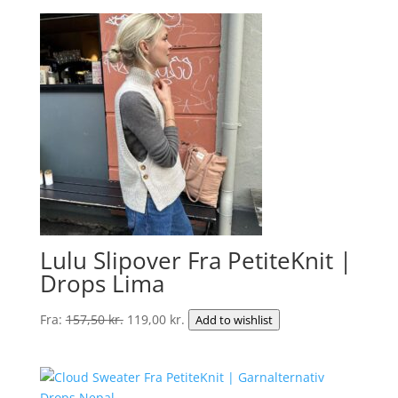
Lulu Slipover Fra PetiteKnit |
Drops Lima
Den
Den
Fra:
157,50
kr.
119,00
kr.
Add to wishlist
oprindelige
aktuelle
pris
pris
var:
er: