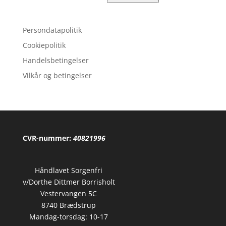
oprindelige
aktuelle
pris
pris
Persondatapolitik
var:
er:
292,50 kr..
221,00 kr..
Cookiepolitik
Handelsbetingelser
Vilkår og betingelser
CVR-nummer:
40821996
Håndlavet Sorgenfri
v/Dorthe Dittmer Borrisholt
Vestervangen 5C
8740 Brædstrup
Mandag-torsdag: 10-17