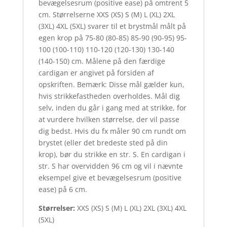
bevægelsesrum (positive ease) på omtrent 5
cm. Størrelserne XXS (XS) S (M) L (XL) 2XL
(3XL) 4XL (5XL) svarer til et brystmål målt på
egen krop på 75-80 (80-85) 85-90 (90-95) 95-
100 (100-110) 110-120 (120-130) 130-140
(140-150) cm. Målene på den færdige
cardigan er angivet på forsiden af
opskriften. Bemærk: Disse mål gælder kun,
hvis strikkefastheden overholdes. Mål dig
selv, inden du går i gang med at strikke, for
at vurdere hvilken størrelse, der vil passe
dig bedst. Hvis du fx måler 90 cm rundt om
brystet (eller det bredeste sted på din
krop), bør du strikke en str. S. En cardigan i
str. S har overvidden 96 cm og vil i nævnte
eksempel give et bevægelsesrum (positive
ease) på 6 cm.
Størrelser:
XXS (XS) S (M) L (XL) 2XL (3XL) 4XL
(5XL)