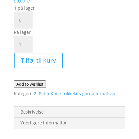
50,00
kr.
1 på lager
Maggie
Cardigan
-
På lager
fysisk
MAGGIE
opskrift
Cardigan
antal
|
Tilføj til kurv
Garnalternativ
Lana
Cotton
212
Add to wishlist
og
Kategori:
2. PetiteKnit strikkekits garnalternativer
Elba
antal
Beskrivelse
Yderligere information