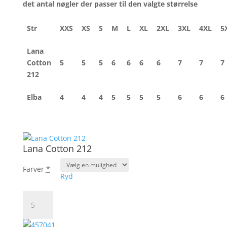
det antal nøgler der passer til den valgte størrelse
Str
XXS
XS
S
M
L
XL
2XL
3XL
4XL
5
Lana
Cotton
5
5
5
6
6
6
6
7
7
7
212
Elba
4
4
4
5
5
5
5
6
6
6
Lana Cotton 212
Farver
*
Ryd
Lana
Cotton
212