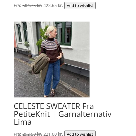
Den
Den
Fra:
504,75
kr.
423,65
kr.
Add to wishlist
oprindelige
aktuelle
pris
pris
var:
er:
504,75 kr..
423,65 kr..
CELESTE SWEATER Fra
PetiteKnit | Garnalternativ
Lima
Den
Den
Fra:
292,50
kr.
221,00
kr.
Add to wishlist