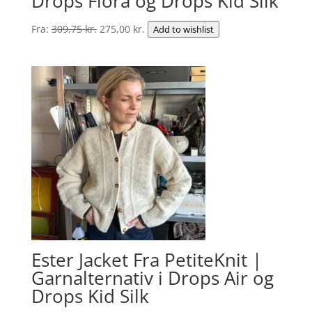
Drops Flora og Drops Kid Silk
Den
Den
Fra:
309,75
kr.
275,00
kr.
Add to wishlist
oprindelige
aktuelle
pris
pris
var:
er:
309,75 kr..
275,00 kr..
Ester Jacket Fra PetiteKnit |
Garnalternativ i Drops Air og
Drops Kid Silk