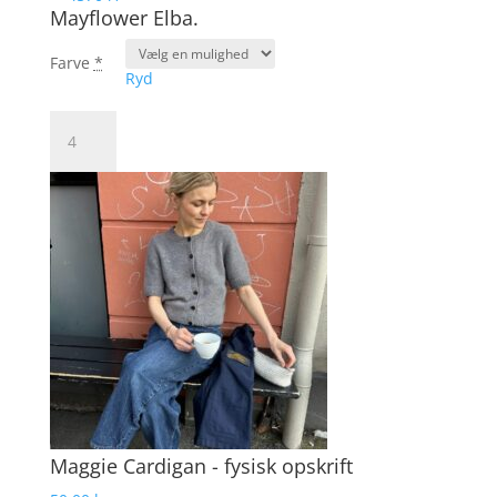
antal
Mayflower Elba.
Farve
*
Ryd
Mayflower
Elba.
antal
Maggie Cardigan - fysisk opskrift