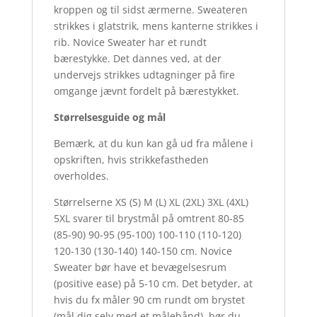
kroppen og til sidst ærmerne. Sweateren
strikkes i glatstrik, mens kanterne strikkes i
rib. Novice Sweater har et rundt
bærestykke. Det dannes ved, at der
undervejs strikkes udtagninger på fire
omgange jævnt fordelt på bærestykket.
Størrelsesguide og mål
Bemærk, at du kun kan gå ud fra målene i
opskriften, hvis strikkefastheden
overholdes.
Størrelserne XS (S) M (L) XL (2XL) 3XL (4XL)
5XL svarer til brystmål på omtrent 80-85
(85-90) 90-95 (95-100) 100-110 (110-120)
120-130 (130-140) 140-150 cm. Novice
Sweater bør have et bevægelsesrum
(positive ease) på 5-10 cm. Det betyder, at
hvis du fx måler 90 cm rundt om brystet
(mål dig selv med et målebånd), bør du