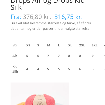
Drops Air og Drops Kid
Silk
Den
Den
Fra:
376,80
kr.
316,75
kr.
oprindelige
aktuell
Du skal blot bestemme størrelse og farve, så får du
pris
pris
det antal nøgler der passer til den valgte størrelse
var:
er:
376,80 kr..
316,75 k
S
tr
XS
S
M
L
XL
2XL
3XL
Air
5
6
7
7
8
8
9
Kid
4
4
5
5
5
6
6
Silk