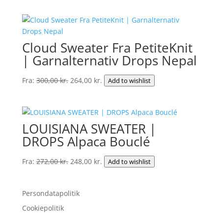
Cloud Sweater Fra PetiteKnit
| Garnalternativ Drops Nepal
Den
Den
Fra:
300,00
kr.
264,00
kr.
Add to wishlist
oprindelige
aktuelle
pris
pris
var:
er:
LOUISIANA SWEATER |
300,00 kr..
264,00 kr..
DROPS Alpaca Bouclé
Den
Den
Fra:
272,00
kr.
248,00
kr.
Add to wishlist
oprindelige
aktuelle
pris
pris
Persondatapolitik
var:
er:
272,00 kr..
248,00 kr..
Cookiepolitik