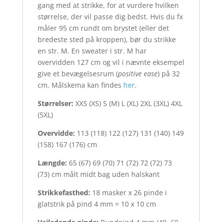
gang med at strikke, for at vurdere hvilken
størrelse, der vil passe dig bedst. Hvis du fx
måler 95 cm rundt om brystet (eller det
bredeste sted på kroppen), bør du strikke
en str. M. En sweater i str. M har
overvidden 127 cm og vil i nævnte eksempel
give et bevægelsesrum (
positive ease
) på 32
cm. Målskema kan findes
her
.
Størrelser:
XXS (XS) S (M) L (XL) 2XL (3XL) 4XL
(5XL)
Overvidde:
113 (118) 122 (127) 131 (140) 149
(158) 167 (176) cm
Længde:
65 (67) 69 (70) 71 (72) 72 (72) 73
(73) cm målt midt bag uden halskant
Strikkefasthed:
18 masker x 26 pinde i
glatstrik på pind 4 mm = 10 x 10 cm