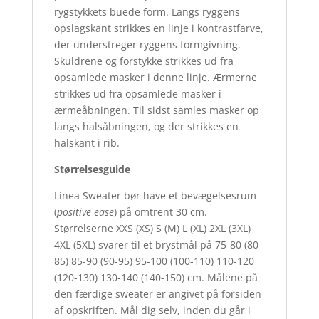
rygstykkets buede form. Langs ryggens
opslagskant strikkes en linje i kontrastfarve,
der understreger ryggens formgivning.
Skuldrene og forstykke strikkes ud fra
opsamlede masker i denne linje. Ærmerne
strikkes ud fra opsamlede masker i
ærmeåbningen. Til sidst samles masker op
langs halsåbningen, og der strikkes en
halskant i rib.
Størrelsesguide
Linea Sweater bør have et bevægelsesrum
(
positive ease
) på omtrent 30 cm.
Størrelserne XXS (XS) S (M) L (XL) 2XL (3XL)
4XL (5XL) svarer til et brystmål på 75-80 (80-
85) 85-90 (90-95) 95-100 (100-110) 110-120
(120-130) 130-140 (140-150) cm. Målene på
den færdige sweater er angivet på forsiden
af opskriften. Mål dig selv, inden du går i