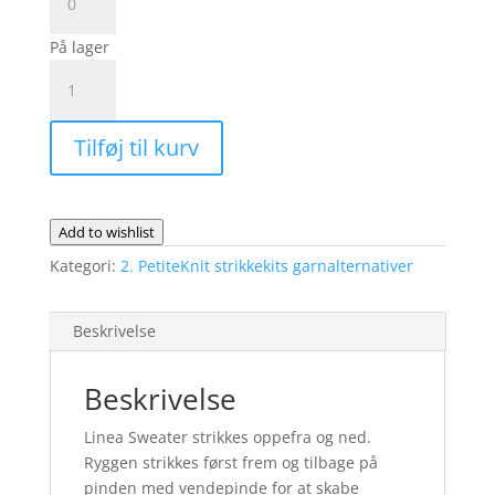
Sweater
-
På lager
fysisk
Linea
opskrift
Sweater
antal
Fra
Tilføj til kurv
PetiteKnit
|
Garnalternativ
Drops
Add to wishlist
Daisy
Kategori:
2. PetiteKnit strikkekits garnalternativer
antal
Beskrivelse
Beskrivelse
Linea Sweater strikkes oppefra og ned.
Ryggen strikkes først frem og tilbage på
pinden med vendepinde for at skabe