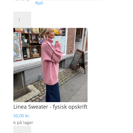
Ryd
DROPS
Daisy
antal
Linea Sweater - fysisk opskrift
50,00
kr.
6 på lager
Linea