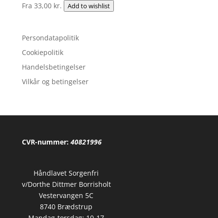
Fra
33,00
kr.
Add to wishlist
Persondatapolitik
Cookiepolitik
Handelsbetingelser
Vilkår og betingelser
CVR-nummer:
40821996
Håndlavet Sorgenfri
v/Dorthe Dittmer Borrisholt
Vestervangen 5C
8740 Brædstrup
Mandag-torsdag: 10-17