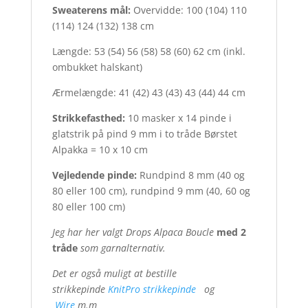
Sweaterens mål:
Overvidde: 100 (104) 110
(114) 124 (132) 138 cm
Længde: 53 (54) 56 (58) 58 (60) 62 cm (inkl.
ombukket halskant)
Ærmelængde: 41 (42) 43 (43) 43 (44) 44 cm
Strikkefasthed:
10 masker x 14 pinde i
glatstrik på pind 9 mm i to tråde Børstet
Alpakka = 10 x 10 cm
Vejledende pinde:
Rundpind 8 mm (40 og
80 eller 100 cm), rundpind 9 mm (40, 60 og
80 eller 100 cm)
Jeg har her valgt Drops Alpaca Boucle
med 2
tråde
som garnalternativ.
Det er også muligt at bestille
strikkepinde
KnitPro strikkepinde
og
Wire
m.m