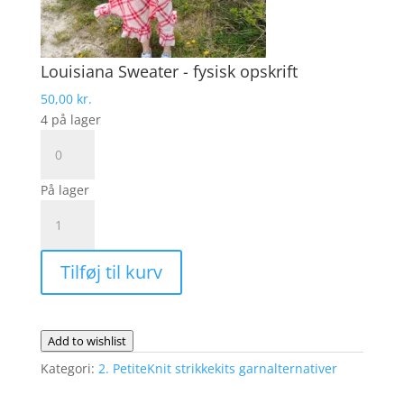
Louisiana Sweater - fysisk opskrift
50,00
kr.
4 på lager
Louisiana
Sweater
-
På lager
fysisk
LOUISIANA
opskrift
SWEATER
antal
|
Tilføj til kurv
DROPS
Alpaca
Bouclé
antal
Add to wishlist
Kategori:
2. PetiteKnit strikkekits garnalternativer