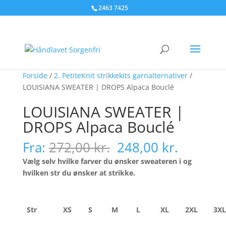
2463 7425
Forside
/
2. PetiteKnit strikkekits garnalternativer
/
LOUISIANA SWEATER | DROPS Alpaca Bouclé
LOUISIANA SWEATER |
DROPS Alpaca Bouclé
Den
Den
Fra:
272,00
kr.
248,00
kr.
oprindelige
aktuell
Vælg selv hvilke farver du ønsker sweateren i og
pris
pris
hvilken str du ønsker at strikke.
var:
er:
272,00 kr..
248,00 k
Str
XS
S
M
L
XL
2XL
3XL