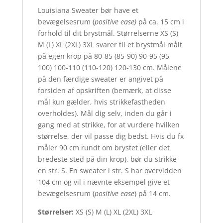
Louisiana Sweater bør have et
bevægelsesrum (
positive ease)
på ca. 15 cm i
forhold til dit brystmål. Størrelserne XS (S)
M (L) XL (2XL) 3XL svarer til et brystmål målt
på egen krop på 80-85 (85-90) 90-95 (95-
100) 100-110 (110-120) 120-130 cm. Målene
på den færdige sweater er angivet på
forsiden af opskriften (bemærk, at disse
mål kun gælder, hvis strikkefastheden
overholdes). Mål dig selv, inden du går i
gang med at strikke, for at vurdere hvilken
størrelse, der vil passe dig bedst. Hvis du fx
måler 90 cm rundt om brystet (eller det
bredeste sted på din krop), bør du strikke
en str. S. En sweater i str. S har overvidden
104 cm og vil i nævnte eksempel give et
bevægelsesrum (
positive ease
) på 14 cm.
Størrelser:
XS (S) M (L) XL (2XL) 3XL