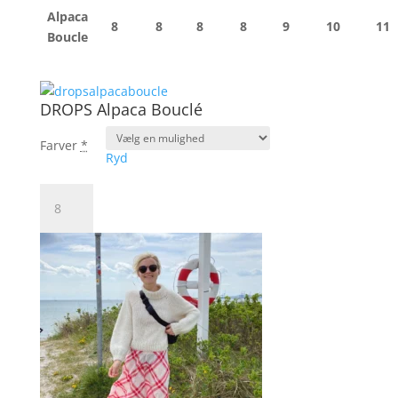
Alpaca
8
8
8
8
9
10
11
Boucle
DROPS Alpaca Bouclé
Farver
*
Ryd
DROPS
Alpaca
Bouclé
antal