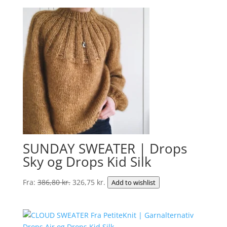
SUNDAY SWEATER | Drops
Sky og Drops Kid Silk
Den
Den
Fra:
386,80
kr.
326,75
kr.
Add to wishlist
oprindelige
aktuelle
pris
pris
var:
er: