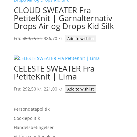
386,80 kr..
326,75 kr..
CLOUD SWEATER Fra
PetiteKnit | Garnalternativ
Drops Air og Drops Kid Silk
Den
Den
Fra:
459,75
kr.
386,70
kr.
Add to wishlist
oprindelige
aktuelle
pris
pris
var:
er:
CELESTE SWEATER Fra
459,75 kr..
386,70 kr..
PetiteKnit | Lima
Den
Den
Fra:
292,50
kr.
221,00
kr.
Add to wishlist
oprindelige
aktuelle
pris
pris
Persondatapolitik
var:
er:
292,50 kr..
221,00 kr..
Cookiepolitik
Handelsbetingelser
Vilkår og betingelser