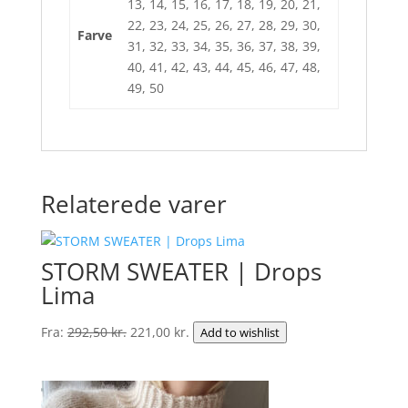
13, 14, 15, 16, 17, 18, 19, 20, 21,
22, 23, 24, 25, 26, 27, 28, 29, 30,
Farve
31, 32, 33, 34, 35, 36, 37, 38, 39,
40, 41, 42, 43, 44, 45, 46, 47, 48,
49, 50
Relaterede varer
STORM SWEATER | Drops
Lima
Den
Den
Fra:
292,50
kr.
221,00
kr.
Add to wishlist
oprindelige
aktuelle
pris
pris
var:
er: