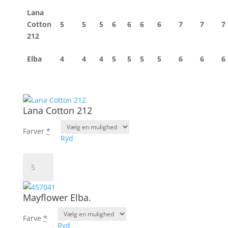
Lana
Cotton
5
5
5
6
6
6
6
7
7
7
212
Elba
4
4
4
5
5
5
5
6
6
6
Lana Cotton 212
Farver
*
Ryd
Lana
Cotton
212
antal
Mayflower Elba.
Farve
*
Ryd