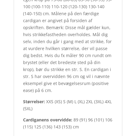
100 (100-110) 110-120 (120-130) 130-140
(140-150) cm. Målene på den færdige
cardigan er angivet på forsiden af
opskriften. Bemærk: Disse mål gælder kun,
hvis strikkefastheden overholdes. Mål dig
selv, inden du går i gang med at strikke, for
at vurdere hvilken størrelse, der vil passe
dig bedst. Hvis du fx måler 90 cm rundt om
brystet (eller det bredeste sted på din
krop), bør du strikke en str. S. En cardigan i
str. S har overvidden 96 cm og vil i nævnte
eksempel give et bevægelsesrum (positive
ease) på 6 cm.
Størrelser:
XXS (XS) S (M) L (XL) 2XL (3XL) 4XL
(5XL)
Cardiganens overvidde:
89 (91) 96 (101) 106
(115) 125 (136) 143 (153) cm