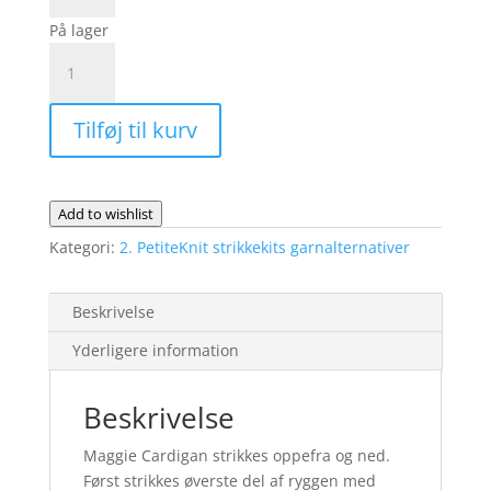
-
På lager
fysisk
MAGGIE
opskrift
Cardigan
antal
|
Tilføj til kurv
Lana
Cotton
212
og
Add to wishlist
Elba
Kategori:
2. PetiteKnit strikkekits garnalternativer
antal
Beskrivelse
Yderligere information
Beskrivelse
Maggie Cardigan strikkes oppefra og ned.
Først strikkes øverste del af ryggen med