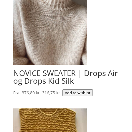
292,50 kr..
221,00 kr..
NOVICE SWEATER | Drops Air
og Drops Kid Silk
Den
Den
Fra:
376,80
kr.
316,75
kr.
Add to wishlist
oprindelige
aktuelle
pris
pris
var:
er:
376,80 kr..
316,75 kr..