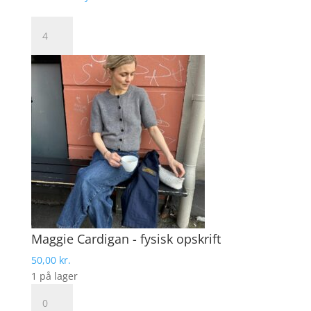
Mayflower
Elba.
antal
Maggie Cardigan - fysisk opskrift
50,00
kr.
1 på lager
Maggie
Cardigan