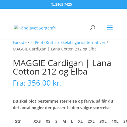
2463 7425
Forside
/
2. PetiteKnit strikkekits garnalternativer
/
MAGGIE Cardigan | Lana Cotton 212 og Elba
MAGGIE Cardigan | Lana
Cotton 212 og Elba
Fra:
356,00
kr.
Du skal blot bestemme størrelse og farve, så får du
det antal nøgler der passer til den valgte størrelse
Str
XXS
XS
S
M
L
XL
2XL
3XL
4XL
5