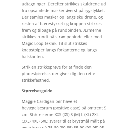
udtagninger. Derefter strikkes skuldrene ud
fra opsamlede masker øverst på rygstykket.
Der samles masker op langs skuldrene, og
resten af bærestykket og kroppen strikkes
frem og tilbage på rundpinden. Ærmerne
strikkes rundt på strømpepinde eller med
Magic Loop-teknik. Til slut strikkes
knapstolper langs forkanterne og langs
halskanten.
Strik en strikkeprøve for at finde den
pindestørrelse, der giver dig den rette
strikkefasthed.
Størrelsesguide
Maggie Cardigan bør have et
bevægelsesrum (positive ease) på omtrent 5
cm. Størrelserne XXS (XS) S (M) L (XL) 2XL
(3XL) 4XL (5XL) svarer til et brystmål målt på
egen krop på 75-80 (80-85) 85-90 (90-95) 95-