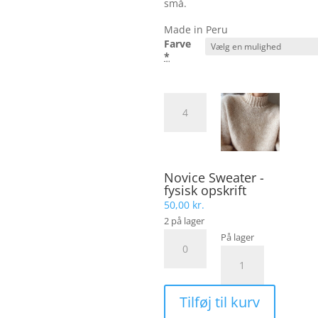
små.
Made in Peru
Farve
*
DROPS
Flora
antal
Novice Sweater -
fysisk opskrift
50,00
kr.
2 på lager
Novice
På lager
Sweater
NOVICE
-
SWEATER
fysisk
fra
Tilføj til kurv
opskrift
PetiteKnit