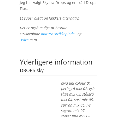
jeg her valgt Sky fra Drops og en tråd Drops
Flora
Et super blødt og lækkert alternativ.
Det er også muligt at bestille
strikkepinde
KnitPro strikkepinde
og
Wire
m.m
Yderligere information
DROPS sky
hvid uni colour 01,
perlegrå mix 02, grå
tåge mix 03, stålgrå
mix 04, sort mix 05,
søgrøn mix 06, lys
søgrøn mix 07,
støvet lilla mix 08,