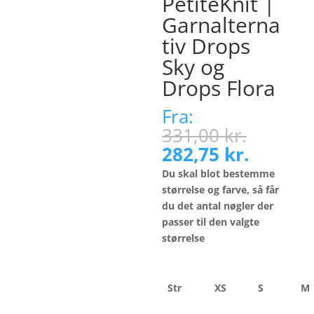
PetiteKnit |
Garnalterna
tiv Drops
Sky og
Drops Flora
Fra:
Den
331,00
kr.
oprind
Den
282,75
kr.
pris
aktuell
Du skal blot bestemme
var:
pris
størrelse og farve, så får
331,00 
er:
du det antal nøgler der
282,75 k
passer til den valgte
størrelse
Str
XS
S
M