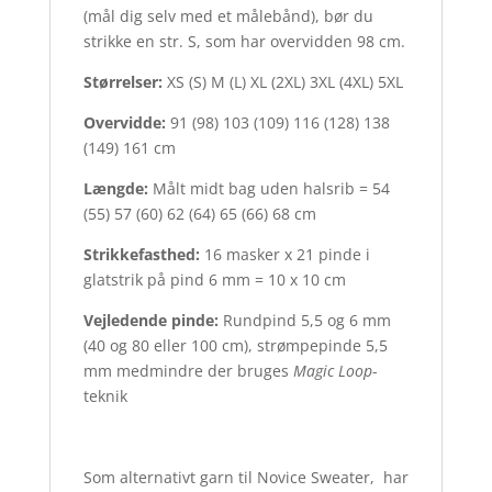
(mål dig selv med et målebånd), bør du
strikke en str. S, som har overvidden 98 cm.
Størrelser:
XS (S) M (L) XL (2XL) 3XL (4XL) 5XL
Overvidde:
91 (98) 103 (109) 116 (128) 138
(149) 161 cm
Længde:
Målt midt bag uden halsrib = 54
(55) 57 (60) 62 (64) 65 (66) 68 cm
Strikkefasthed:
16 masker x 21 pinde i
glatstrik på pind 6 mm = 10 x 10 cm
Vejledende pinde:
Rundpind 5,5 og 6 mm
(40 og 80 eller 100 cm), strømpepinde 5,5
mm medmindre der bruges
Magic Loop
-
teknik
Som alternativt garn til Novice Sweater, har