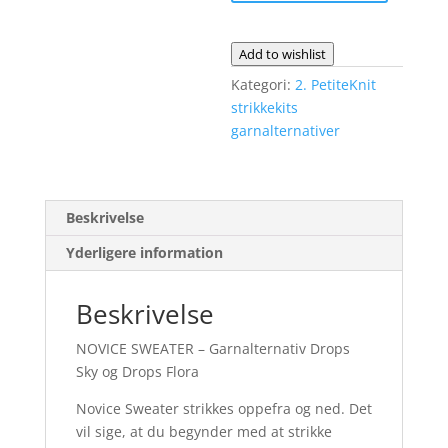
antal
|
Garnalternativ
Drops
Add to wishlist
Sky
Kategori:
2. PetiteKnit
og
strikkekits
Drops
garnalternativer
Flora
antal
Beskrivelse
Yderligere information
Beskrivelse
NOVICE SWEATER – Garnalternativ Drops
Sky og Drops Flora
Novice Sweater strikkes oppefra og ned. Det
vil sige, at du begynder med at strikke