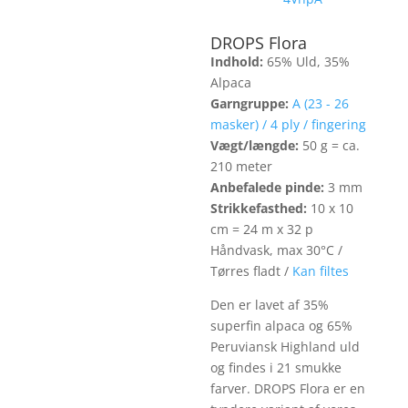
DROPS Flora
Indhold:
65% Uld, 35%
Alpaca
Garngruppe:
A (23 - 26
masker) / 4 ply / fingering
Vægt/længde:
50 g = ca.
210 meter
Anbefalede pinde:
3 mm
Strikkefasthed:
10 x 10
cm = 24 m x 32 p
Håndvask, max 30°C /
Tørres fladt /
Kan filtes
Den er lavet af 35%
superfin alpaca og 65%
Peruviansk Highland uld
og findes i 21 smukke
farver. DROPS Flora er en