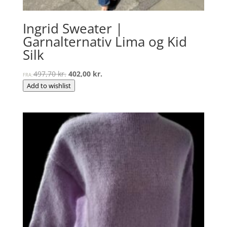
Ingrid Sweater |
Garnalternativ Lima og Kid
Silk
Den
Den
497,70
kr.
402,00
kr.
FRA:
oprindelige
aktuelle
Add to wishlist
pris
pris
var:
er:
497,70 kr..
402,00 kr..