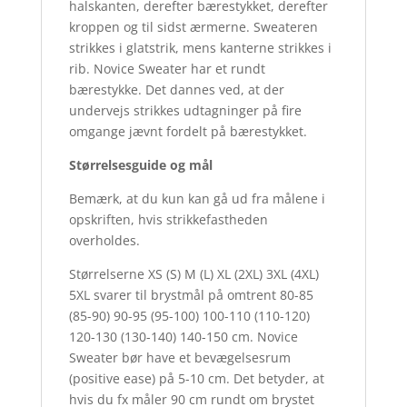
halskanten, derefter bærestykket, derefter
kroppen og til sidst ærmerne. Sweateren
strikkes i glatstrik, mens kanterne strikkes i
rib. Novice Sweater har et rundt
bærestykke. Det dannes ved, at der
undervejs strikkes udtagninger på fire
omgange jævnt fordelt på bærestykket.
Størrelsesguide og mål
Bemærk, at du kun kan gå ud fra målene i
opskriften, hvis strikkefastheden
overholdes.
Størrelserne XS (S) M (L) XL (2XL) 3XL (4XL)
5XL svarer til brystmål på omtrent 80-85
(85-90) 90-95 (95-100) 100-110 (110-120)
120-130 (130-140) 140-150 cm. Novice
Sweater bør have et bevægelsesrum
(positive ease) på 5-10 cm. Det betyder, at
hvis du fx måler 90 cm rundt om brystet