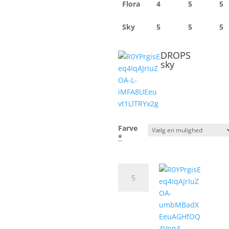
Flora
4
5
5
Sky
5
5
5
DROPS
sky
Farve
*
DROPS
sky
antal