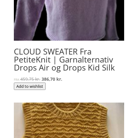
CLOUD SWEATER Fra
PetiteKnit | Garnalternativ
Drops Air og Drops Kid Silk
Den
Den
459,75
kr.
386,70
kr.
FRA:
oprindelige
aktuelle
Add to wishlist
pris
pris
var:
er:
459,75 kr..
386,70 kr..