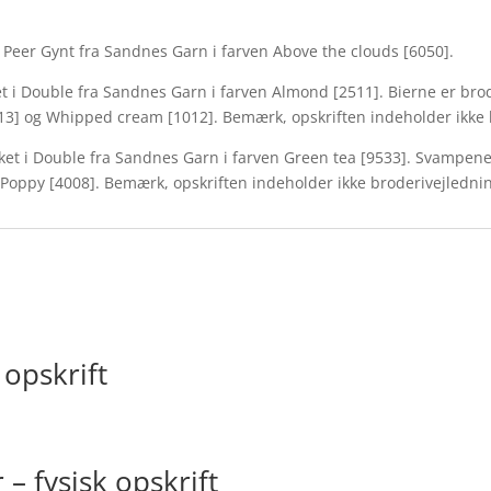
 i Peer Gynt fra Sandnes Garn i farven Above the clouds [6050].
ket i Double fra Sandnes Garn i farven Almond [2511]. Bierne er b
013] og Whipped cream [1012]. Bemærk, opskriften indeholder ikke 
ikket i Double fra Sandnes Garn i farven Green tea [9533]. Svampe
Poppy [4008]. Bemærk, opskriften indeholder ikke broderivejledni
 opskrift
– fysisk opskrift