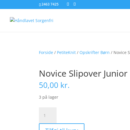
2463 7425
Forside
/
PetiteKnit
/
Opskrifter Børn
/ Novice S
Novice Slipover Junior 
50,00
kr.
3 på lager
Novice
Slipover
Junior