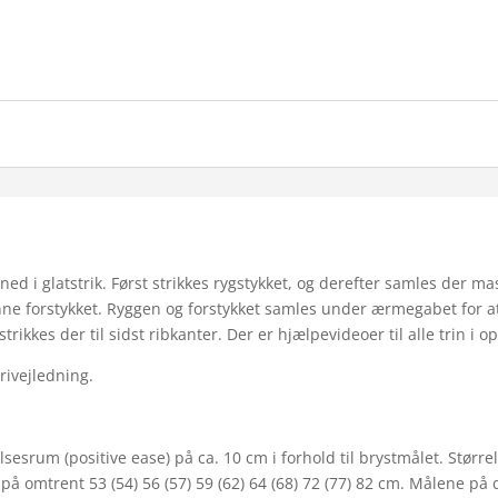
ned i glatstrik. Først strikkes rygstykket, og derefter samles der ma
anne forstykket. Ryggen og forstykket samles under ærmegabet for 
kkes der til sidst ribkanter. Der er hjælpevideoer til alle trin i op
rivejledning.
srum (positive ease) på ca. 10 cm i forhold til brystmålet. Størrelse
l på omtrent 53 (54) 56 (57) 59 (62) 64 (68) 72 (77) 82 cm. Målene på