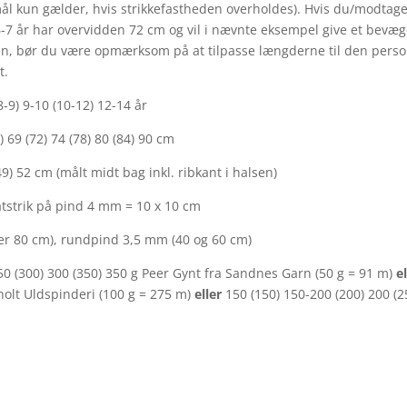
mål kun gælder, hvis strikkefastheden overholdes). Hvis du/modtag
r. 6-7 år har overvidden 72 cm og vil i nævnte eksempel give et bevæ
en, bør du være opmærksom på at tilpasse længderne til den person
t.
(8-9) 9-10 (10-12) 12-14 år
 69 (72) 74 (78) 80 (84) 90 cm
49) 52 cm (målt midt bag inkl. ribkant i halsen)
atstrik på pind 4 mm = 10 x 10 cm
r 80 cm), rundpind 3,5 mm (40 og 60 cm)
250 (300) 300 (350) 350 g Peer Gynt fra Sandnes Garn (50 g = 91 m)
e
lholt Uldspinderi (100 g = 275 m)
eller
150 (150) 150-200 (200) 200 (2