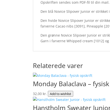
Opskriften sendes som PDF-fil til din mail.
Den blå Novice Slipover Junior er strikket
Den hvide Novice Slipover Junior er strik
farverne Cacao nibs [3091], Pineapple [2
Den grønne Novice Slipover Junior er str
Garn i farverne Whipped cream [1012] og 
Relaterede varer
Monday Balaclava – fysisk
32,00
kr.
Add to wishlist
Hanstholm Sweater Junior 