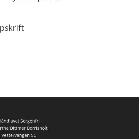
pskrift
Håndlavet Sorgenfri
rthe Dittmer Borrisholt
Vestervangen 5C