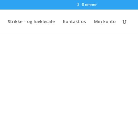
0 emner
Strikke – og hæklecafe
Kontakt os
Min konto