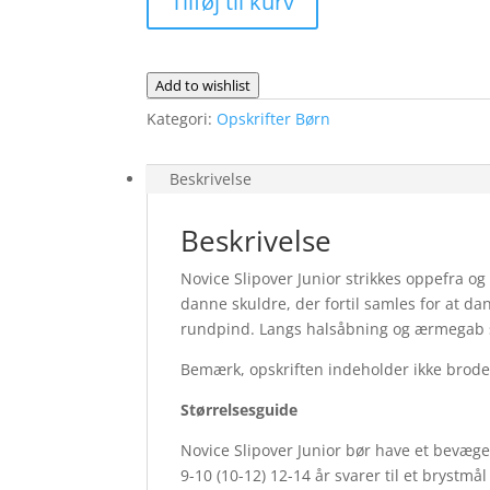
Tilføj til kurv
-
fysisk
opskrift
antal
Add to wishlist
Kategori:
Opskrifter Børn
Beskrivelse
Beskrivelse
Novice Slipover Junior strikkes oppefra og 
danne skuldre, der fortil samles for at d
rundpind. Langs halsåbning og ærmegab stri
Bemærk, opskriften indeholder ikke brode
Størrelsesguide
Novice Slipover Junior bør have et bevægelse
9-10 (10-12) 12-14 år svarer til et brystmå