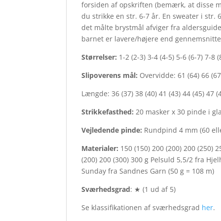
forsiden af opskriften (bemærk, at disse 
du strikke en str. 6-7 år. En sweater i st
det målte brystmål afviger fra aldersguid
barnet er lavere/højere end gennemsnitte
Størrelser:
1-2 (2-3) 3-4 (4-5) 5-6 (6-7) 7-8 
Slipoverens mål:
Overvidde: 61 (64) 66 (67)
Længde: 36 (37) 38 (40) 41 (43) 44 (45) 47 (
Strikkefasthed:
20 masker x 30 pinde i gl
Vejledende pinde:
Rundpind 4 mm (60 elle
Materialer:
150 (150) 200 (200) 200 (250) 
(200) 200 (300) 300 g Pelsuld 5,5/2 fra Hje
Sunday fra Sandnes Garn (50 g = 108 m)
Sværhedsgrad
: ★ (1 ud af 5)
Se klassifikationen af sværhedsgrad
her
.