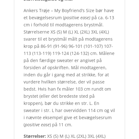
Ankers Trøje – My Boyfriend’s Size bør have
et bevægelsesrum (
positive ease)
på ca. 6-13
cm i forhold til modtagerens brystmål.
Størrelserne XS (S) M (L) XL (2XL) 3XL (4XL)
svarer til et brystmål målt på modtagerens
krop på 86-91 (91-96) 96-101 (101-107) 107-
113 (113-119) 119-124 (124-132) cm. Målene
på den færdige sweater er angivet på
forsiden af opskriften. Mål modtageren,
inden du går i gang med at strikke, for at
vurdere hvilken størrelse, der vil passe
bedst. Hvis han fx måler 103 cm rundt om
brystet (eller det bredeste sted på
kroppen), bør du strikke en str. L. En
sweater i str. L har overvidden 114 cm og vil
i nævnte eksempel give et bevægelsesrum
(
positive ease
) på 11 cm.
Størrelser:
XS (S) M (L) XL (2XL) 3XL (4XL)