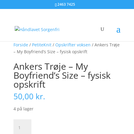
2463 7425
Forside
/
PetiteKnit
/
Opskrifter voksen
/ Ankers Trøje
– My Boyfriend’s Size – fysisk opskrift
Ankers Trøje – My
Boyfriend’s Size – fysisk
opskrift
50,00
kr.
4 på lager
Ankers
Trøje