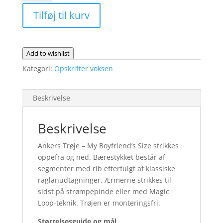
-
Tilføj til kurv
My
Boyfriend's
Size
-
Add to wishlist
fysisk
Kategori:
Opskrifter voksen
opskrift
antal
Beskrivelse
Beskrivelse
Ankers Trøje – My Boyfriend’s Size strikkes
oppefra og ned. Bærestykket består af
segmenter med rib efterfulgt af klassiske
raglanudtagninger. Ærmerne strikkes til
sidst på strømpepinde eller med Magic
Loop-teknik. Trøjen er monteringsfri.
Størrelsesguide og mål