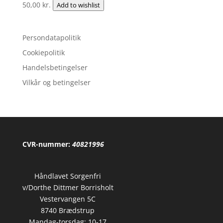
50,00
kr.
Add to wishlist
Persondatapolitik
Cookiepolitik
Handelsbetingelser
Vilkår og betingelser
CVR-nummer:
40821996
Håndlavet Sorgenfri
v/Dorthe Dittmer Borrisholt
Vestervangen 5C
8740 Brædstrup
Mandag-torsdag: 10-17