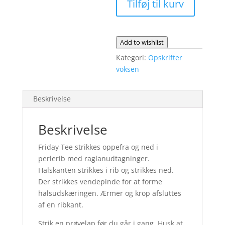
Tilføj til kurv
fysisk
opskrift
antal
Add to wishlist
Kategori:
Opskrifter
voksen
Beskrivelse
Beskrivelse
Friday Tee strikkes oppefra og ned i
perlerib med raglanudtagninger.
Halskanten strikkes i rib og strikkes ned.
Der strikkes vendepinde for at forme
halsudskæringen. Ærmer og krop afsluttes
af en ribkant.
Strik en prøvelap før du går i gang. Husk at