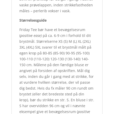
vaske prøvelappen, inden strikkefastheden
måles – perlerib vokser i vask.
Størrelsesguide
Friday Tee bør have et bevægelsesrum
(
positive ease)
på ca. 6-9 cm i forhold til dit
brystmål. Størrelserne XS (S) M (L) XL (2XL)
3XL (4XL) 5XL svarer til et brystmål målt på
egen krop på 80-85 (85-90) 90-95 (95-100)
100-110 (110-120) 120-130 (130-140) 140-
150 cm. Målene på den færdige bluse er
angivet på forsiden af opskriften. Mål dig
selv, inden du går i gang med at strikke, for
at vurdere hvilken størrelse, der vil passe
dig bedst. Hvis du fx måler 90 cm rundt om
brystet (eller det bredeste sted på din
krop), bør du strikke en str. S. En bluse i str.
S har overvidden 96 cm og vil i nævnte
eksempel give et bevægelsesrum (
positive