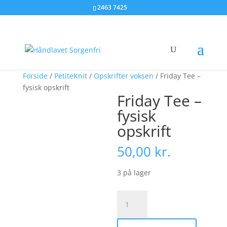
2463 7425
Forside
/
PetiteKnit
/
Opskrifter voksen
/ Friday Tee –
fysisk opskrift
Friday Tee –
fysisk
opskrift
50,00
kr.
3 på lager
Friday
Tee
-