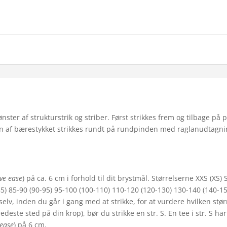
ster af strukturstrik og striber. Først strikkes frem og tilbage p
ten af bærestykket strikkes rundt på rundpinden med raglanudtagn
ive ease
) på ca. 6 cm i forhold til dit brystmål. Størrelserne XXS (XS) S
5) 85-90 (90-95) 95-100 (100-110) 110-120 (120-130) 130-140 (140-1
selv, inden du går i gang med at strikke, for at vurdere hvilken stør
deste sted på din krop), bør du strikke en str. S. En tee i str. S h
 ease
) på 6 cm.