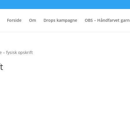
Forside
Om
Drops kampagne
OBS – Håndfarvet garn
e – fysisk opskrift
t