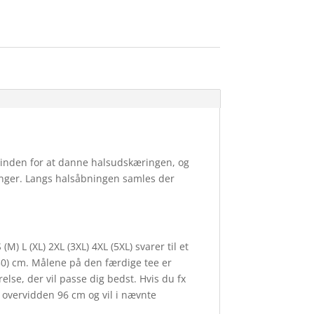
å pinden for at danne halsudskæringen, og
inger. Langs halsåbningen samles der
 (M) L (XL) 2XL (3XL) 4XL (5XL) svarer til et
50) cm. Målene på den færdige tee er
relse, der vil passe dig bedst. Hvis du fx
ar overvidden 96 cm og vil i nævnte