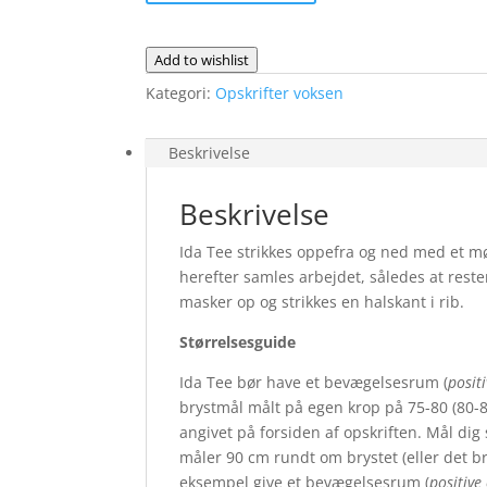
opskrift
antal
Add to wishlist
Kategori:
Opskrifter voksen
Beskrivelse
Beskrivelse
Ida Tee strikkes oppefra og ned med et møn
herefter samles arbejdet, således at res
masker op og strikkes en halskant i rib.
Størrelsesguide
Ida Tee bør have et bevægelsesrum (
posit
brystmål målt på egen krop på 75-80 (80-8
angivet på forsiden af opskriften. Mål dig 
måler 90 cm rundt om brystet (eller det bre
eksempel give et bevægelsesrum (
positive