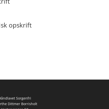
rift
sk opskrift
Håndlavet Sorgenfri
rthe Dittmer Borrisholt