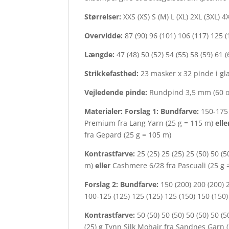
Størrelser:
XXS (XS) S (M) L (XL) 2XL (3XL) 4
Overvidde:
87 (90) 96 (101) 106 (117) 125 
Længde:
47 (48) 50 (52) 54 (55) 58 (59) 61
Strikkefasthed:
23 masker x 32 pinde i gl
Vejledende pinde:
Rundpind 3,5 mm (60 og
Materialer: Forslag 1: Bundfarve:
150-175 
Premium fra Lang Yarn (25 g = 115 m)
elle
fra Gepard (25 g = 105 m)
Kontrastfarve:
25 (25) 25 (25) 25 (50) 50 (
m)
eller
Cashmere 6/28 fra Pascuali (25 g
Forslag 2:
Bundfarve:
150 (200) 200 (200) 
100-125 (125) 125 (125) 125 (150) 150 (150
Kontrastfarve:
50 (50) 50 (50) 50 (50) 50 
(25) g Tynn Silk Mohair fra Sandnes Garn 