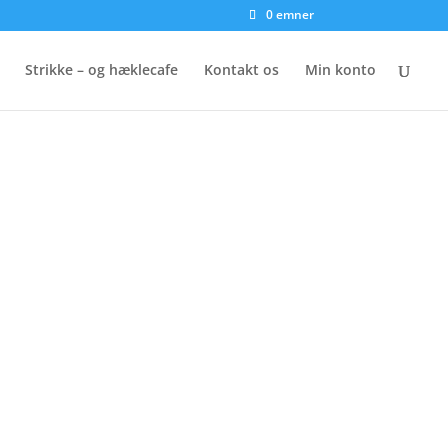
0 emner
Strikke – og hæklecafe
Kontakt os
Min konto