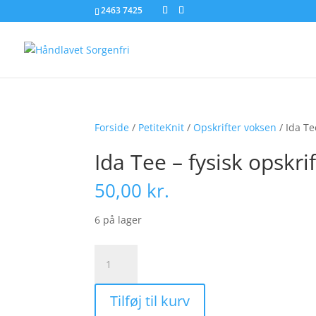
2463 7425
Forside
/
PetiteKnit
/
Opskrifter voksen
/ Ida Te
Ida Tee – fysisk opskrif
50,00
kr.
6 på lager
Ida
Tee
-
Tilføj til kurv
fysisk