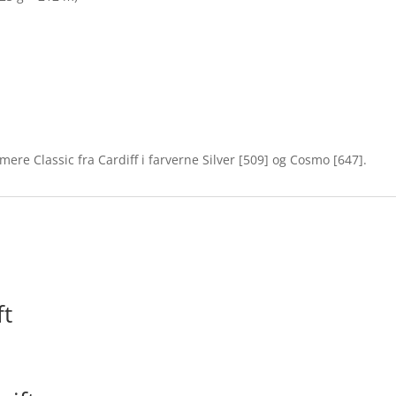
mere Classic fra Cardiff i farverne Silver [509] og Cosmo [647].
ft