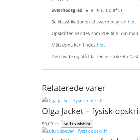
Sværhedsgrad
: ★ ★ ★ (3 ud af 5)
Se klassifikationen af sværhedsgrad
her
.
Opskriften sendes som PDF-fil til din mail.
Målskema kan findes
her
.
Den hvide og blå Ida Tee er strikket i Cash
Relaterede varer
Olga Jacket – fysisk opskri
50,00
kr.
Add to wishlist