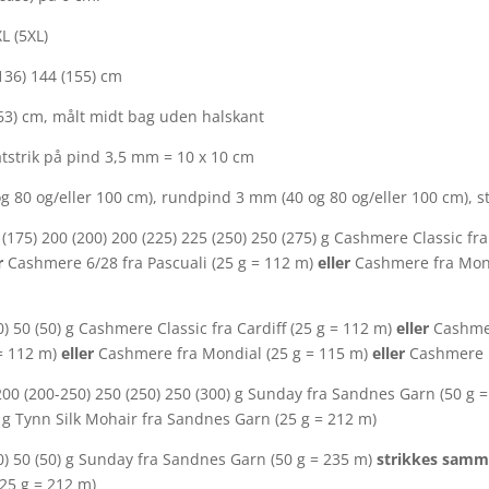
XL (5XL)
(136) 144 (155) cm
 (63) cm, målt midt bag uden halskant
atstrik på pind 3,5 mm = 10 x 10 cm
 80 og/eller 100 cm), rundpind 3 mm (40 og 80 og/eller 100 cm)
(175) 200 (200) 200 (225) 225 (250) 250 (275) g Cashmere Classic fra
r
Cashmere 6/28 fra Pascuali (25 g = 112 m)
eller
Cashmere fra Mond
50) 50 (50) g Cashmere Classic fra Cardiff (25 g = 112 m)
eller
Cashmer
 = 112 m)
eller
Cashmere fra Mondial (25 g = 115 m)
eller
Cashmere K
200 (200-250) 250 (250) 250 (300) g Sunday fra Sandnes Garn (50 g 
) g Tynn Silk Mohair fra Sandnes Garn (25 g = 212 m)
(50) 50 (50) g Sunday fra Sandnes Garn (50 g = 235 m)
strikkes sam
(25 g = 212 m)