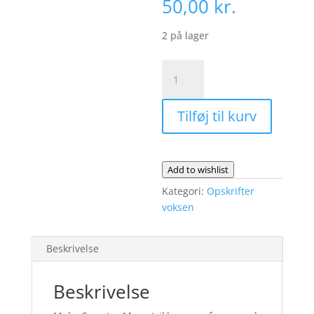
50,00
kr.
2 på lager
Moby
Sweater
Man
Tilføj til kurv
-
fysisk
opskrift
antal
Add to wishlist
Kategori:
Opskrifter
voksen
Beskrivelse
Beskrivelse