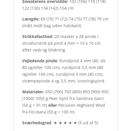
Sweaterens overvidde:
102 (106) 110 (118)
122 (130) 134 (142) 154 cm
Længde:
69 (70) 71 (72) 74 (75) 77 (78) 79 cm
(målt midt bag uden halskant)
Strikkefasthed:
20 masker x 28 pinde i
strukturstrik på pind 4 mm = 10 x 10 cm
efter vask og blokning
Vejledende pinde:
Rundpind 4 mm (40, 60,
80 og/eller 100 cm), rundpind 3,5 mm (80
og/eller 100 cm), rundpind 3 mm (40 cm),
strømpepinde 4 og 3,5 mm, snoningspind
Materialer:
650 (700) 750 (800) 850 (900) 950
(1000) 1050 g Peer Gynt fra Sandnes Garn
(50 g = 91 m)
eller
Peruvian Highland Wool
fra Filcolana (50 g = 100 m)
Sværhedsgrad
: ★ ★ ★ ★ ★ (5 ud af 5)