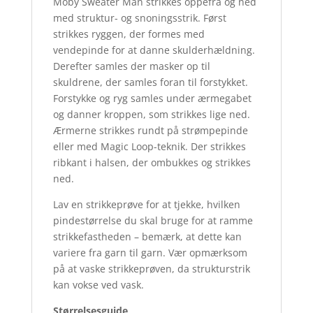
Moby Sweater Man strikkes oppefra og ned
med struktur- og snoningsstrik. Først
strikkes ryggen, der formes med
vendepinde for at danne skulderhældning.
Derefter samles der masker op til
skuldrene, der samles foran til forstykket.
Forstykke og ryg samles under ærmegabet
og danner kroppen, som strikkes lige ned.
Ærmerne strikkes rundt på strømpepinde
eller med Magic Loop-teknik. Der strikkes
ribkant i halsen, der ombukkes og strikkes
ned.
Lav en strikkeprøve for at tjekke, hvilken
pindestørrelse du skal bruge for at ramme
strikkefastheden – bemærk, at dette kan
variere fra garn til garn. Vær opmærksom
på at vaske strikkeprøven, da strukturstrik
kan vokse ved vask.
Størrelsesguide