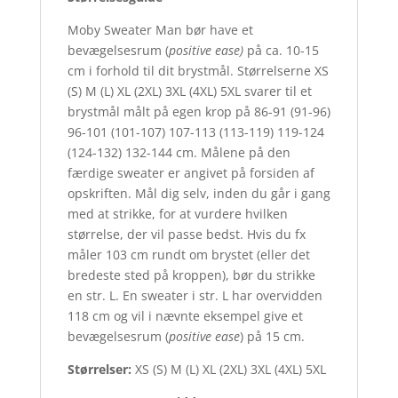
Moby Sweater Man bør have et
bevægelsesrum (
positive ease)
på ca. 10-15
cm i forhold til dit brystmål. Størrelserne XS
(S) M (L) XL (2XL) 3XL (4XL) 5XL svarer til et
brystmål målt på egen krop på 86-91 (91-96)
96-101 (101-107) 107-113 (113-119) 119-124
(124-132) 132-144 cm. Målene på den
færdige sweater er angivet på forsiden af
opskriften. Mål dig selv, inden du går i gang
med at strikke, for at vurdere hvilken
størrelse, der vil passe bedst. Hvis du fx
måler 103 cm rundt om brystet (eller det
bredeste sted på kroppen), bør du strikke
en str. L. En sweater i str. L har overvidden
118 cm og vil i nævnte eksempel give et
bevægelsesrum (
positive ease
) på 15 cm.
Størrelser:
XS (S) M (L) XL (2XL) 3XL (4XL) 5XL