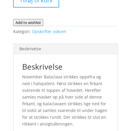
Tilføj til kurv
fysisk
opskrift
antal
Add to wishlist
Kategori:
Opskrifter voksen
Beskrivelse
Beskrivelse
November Balaclava strikkes oppefra og
ned i halvpatent. Først strikkes en firkant
svarende til toppen af hovedet. Herefter
samles masker op på hver side af denne
firkant, og balaclavaen strikkes lige ned for
til sidst at samles svarende til under hagen
for at strikkes rundt. Der strikkes til slut en
ribkant i ansigtsåbningen.