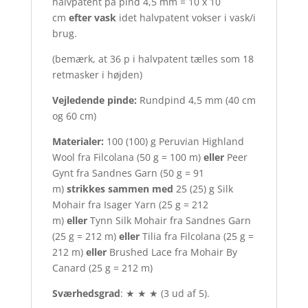
halvpatent på pind 4,5 mm = 10 x 10
cm
efter vask
idet halvpatent vokser i vask/i
brug.
(bemærk, at 36 p i halvpatent tælles som 18
retmasker i højden)
Vejledende pinde:
Rundpind 4,5 mm (40 cm
og 60 cm)
Materialer:
100 (100) g Peruvian Highland
Wool fra Filcolana (50 g = 100 m)
eller
Peer
Gynt fra Sandnes Garn (50 g = 91
m)
strikkes
sammen
med
25 (25) g Silk
Mohair fra Isager Yarn (25 g = 212
m)
eller
Tynn Silk Mohair fra Sandnes Garn
(25 g = 212 m)
eller
Tilia fra Filcolana (25 g =
212 m)
eller
Brushed Lace fra Mohair By
Canard (25 g = 212 m)
Sværhedsgrad
: ★ ★ ★ (3 ud af 5).