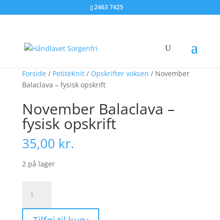
2463 7425
Forside
/
PetiteKnit
/
Opskrifter voksen
/ November
Balaclava – fysisk opskrift
November Balaclava –
fysisk opskrift
35,00
kr.
2 på lager
November
Balaclava
-