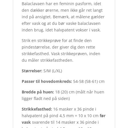
Balaclavaen har en feminin pasform, idet
den dækker ørerne, men ikke går ret langt
ind på ansigtet. Bemærk, at målene gælder
efter vask og at du bør vaske balaclavaen
inden brug, idet halvpatent vokser i vask.
Strik en strikkeprøve for at finde den
pindestørrelse, der giver dig den rette
strikkefasthed. Vask strikkeprøven, inden
du måler strikkefastheden.
Størrelser:
S/M (L/XL)
Passer til hovedomkreds:
54-58 (58-61) cm
Bredde på huen:
18 (20) cm (målt når huen
ligger fladt ned på siden)
Strikkefasthed:
16 masker x 36 pinde i
halvpatent på pind 4,5 mm = 10 x 10 cm
før
vask
svarende til 14 masker x 36 pinde i