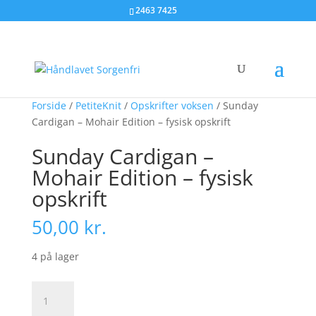
2463 7425
Forside
/
PetiteKnit
/
Opskrifter voksen
/ Sunday
Cardigan – Mohair Edition – fysisk opskrift
Sunday Cardigan –
Mohair Edition – fysisk
opskrift
50,00
kr.
4 på lager
Sunday
Cardigan