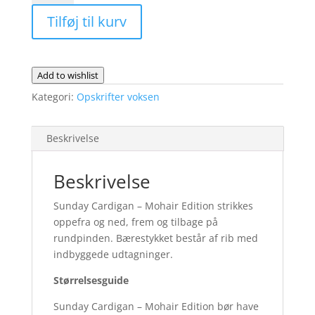
-
Tilføj til kurv
Mohair
Edition
-
fysisk
Add to wishlist
opskrift
Kategori:
Opskrifter voksen
antal
Beskrivelse
Beskrivelse
Sunday Cardigan – Mohair Edition strikkes
oppefra og ned, frem og tilbage på
rundpinden. Bærestykket består af rib med
indbyggede udtagninger.
Størrelsesguide
Sunday Cardigan – Mohair Edition bør have