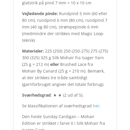
glatstrik på pind 7 mm = 10 x 10 cm
Vejledende pinde:
Rundpind 5 mm (60 eller
80 cm), rundpind 6 mm (80 cm), rundpind 7
mm (40 og 80 cm), strømpepinde 6 mm
(medmindre der strikkes med Magic Loop-
teknik)
Materialer:
225 (250) 250 (250-275) 275 (275)
300 (325) 325 g Silk Mohair fra Isager Yarn
(25 g = 212 m)
eller
Brushed Lace fra
Mohair By Canard (25 g = 210 m). Bemærk,
at der strikkes tre tråde samtidigt
(garnforbruget angiver det totale forbrug).
Sværhedsgrad
: ★ ★ (2 ud af 5).
Se klassifikationen af sværhedsgrad
her
.
Den hvide Sunday Cardigan – Mohair
Edition er strikket i farve 0 i Silk Mohair fra
Isager Garn.