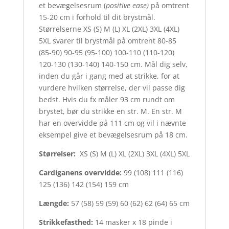
et bevægelsesrum (
positive ease)
på omtrent
15-20 cm i forhold til dit brystmål.
Størrelserne XS (S) M (L) XL (2XL) 3XL (4XL)
5XL svarer til brystmål på omtrent 80-85
(85-90) 90-95 (95-100) 100-110 (110-120)
120-130 (130-140) 140-150 cm. Mål dig selv,
inden du går i gang med at strikke, for at
vurdere hvilken størrelse, der vil passe dig
bedst. Hvis du fx måler 93 cm rundt om
brystet, bør du strikke en str. M. En str. M
har en overvidde på 111 cm og vil i nævnte
eksempel give et bevægelsesrum på 18 cm.
Størrelser:
XS (S) M (L) XL (2XL) 3XL (4XL) 5XL
Cardiganens overvidde:
99 (108) 111 (116)
125 (136) 142 (154) 159 cm
Længde:
57 (58) 59 (59) 60 (62) 62 (64) 65 cm
Strikkefasthed:
14 masker x 18 pinde i