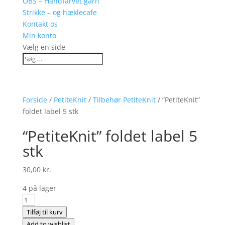
OBS – Håndfarvet garn
Strikke – og hæklecafe
Kontakt os
Min konto
Vælg en side
Forside
/
PetiteKnit
/
Tilbehør PetiteKnit
/ “PetiteKnit”
foldet label 5 stk
“PetiteKnit” foldet label 5
stk
30,00
kr.
4 på lager
"PetiteKnit"
foldet
Tilføj til kurv
label
Add to wishlist