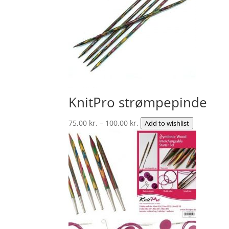
KnitPro strømpepinde
Prisinterval:
75,00
kr.
–
100,00
kr.
Add to wishlist
75,00 kr.
til
100,00 kr.