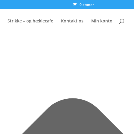
0 emner
Strikke – og hæklecafe
Kontakt os
Min konto