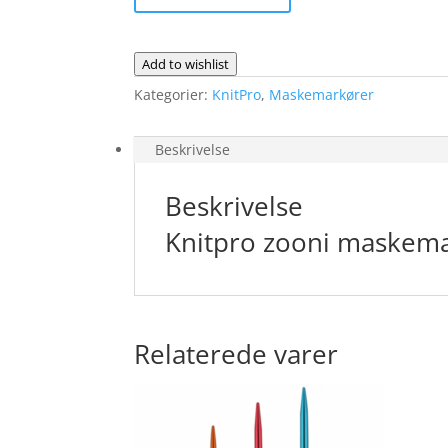
maskemarkør
amarant
Add to wishlist
(7)
antal
Kategorier:
KnitPro
,
Maskemarkører
Beskrivelse
Beskrivelse
Knitpro zooni maskema
Relaterede varer