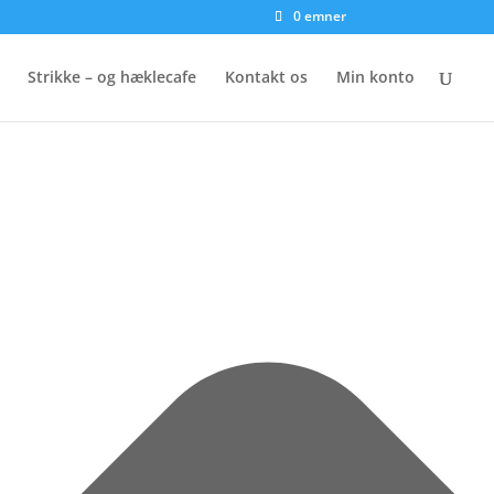
0 emner
Strikke – og hæklecafe
Kontakt os
Min konto