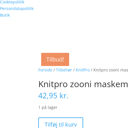
Cookiepolitik
Persondatapolitik
Butik
Tilbud!
Forside
/
Tilbehør
/
KnitPro
/ Knitpro zooni ma
Knitpro zooni maskem
42,95
kr.
1 på lager
Knitpro
Tilføj til kurv
zooni