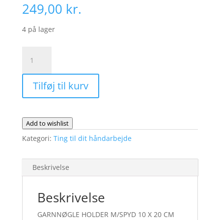
249,00
kr.
4 på lager
GARNNØGLE
HOLDER
M/SPYD
Tilføj til kurv
10
X
20
CM
Add to wishlist
TRÆ
Kategori:
Ting til dit håndarbejde
antal
Beskrivelse
Beskrivelse
GARNNØGLE HOLDER M/SPYD 10 X 20 CM