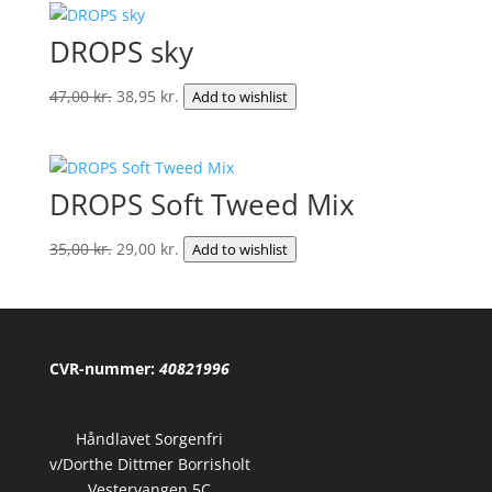
DROPS sky
Den
Den
47,00
kr.
38,95
kr.
Add to wishlist
oprindelige
aktuelle
pris
pris
var:
er:
DROPS Soft Tweed Mix
47,00 kr..
38,95 kr..
Den
Den
35,00
kr.
29,00
kr.
Add to wishlist
oprindelige
aktuelle
pris
pris
var:
er:
35,00 kr..
29,00 kr..
CVR-nummer:
40821996
Håndlavet Sorgenfri
v/Dorthe Dittmer Borrisholt
Vestervangen 5C