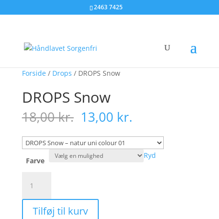
2463 7425
Tilbud!
Tilbud!
Tilbud!
Forside
/
Drops
/ DROPS Snow
DROPS Snow
Den
Den
18,00
kr.
13,00
kr.
oprindelige
aktuelle
pris
pris
var:
er:
Ryd
18,00 kr..
13,00 kr..
Farve
DROPS
Snow
antal
Tilføj til kurv