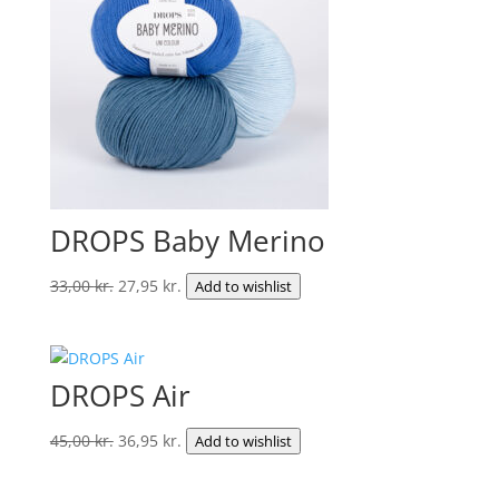
DROPS Baby Merino
Den
Den
33,00
kr.
27,95
kr.
Add to wishlist
oprindelige
aktuelle
pris
pris
var:
er:
DROPS Air
33,00 kr..
27,95 kr..
Den
Den
45,00
kr.
36,95
kr.
Add to wishlist
oprindelige
aktuelle
pris
pris