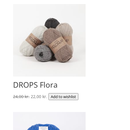
DROPS Flora
Den
Den
24,00
kr.
22,00
kr.
Add to wishlist
oprindelige
aktuelle
pris
pris
var:
er:
24,00 kr..
22,00 kr..