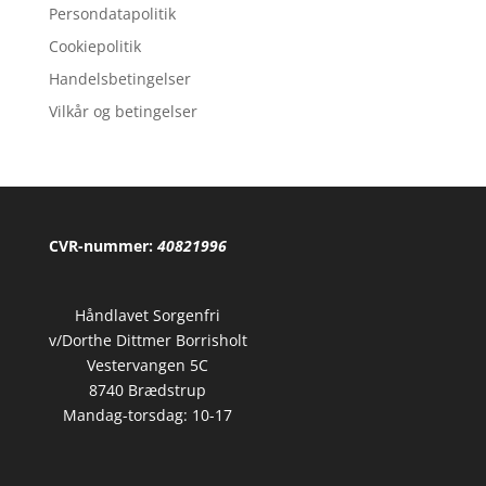
Persondatapolitik
var:
er:
45,00 kr..
36,95 kr..
Cookiepolitik
Handelsbetingelser
Vilkår og betingelser
CVR-nummer:
40821996
Håndlavet Sorgenfri
v/Dorthe Dittmer Borrisholt
Vestervangen 5C
8740 Brædstrup
Mandag-torsdag: 10-17