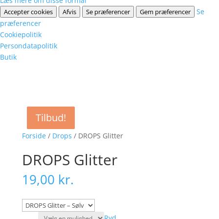
Læs mere om disse formål
Se
Accepter cookies
Afvis
Se præferencer
Gem præferencer
præferencer
Cookiepolitik
Persondatapolitik
Butik
Tilbud!
Tilbud!
Tilbud!
Forside
/
Drops
/ DROPS Glitter
DROPS Glitter
19,00
kr.
Ryd