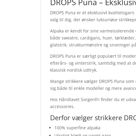
DROPS Puna – Eksklusivt
DROPS Puna er et eksklusivt kvalitetsgarn s
valg til dig, der ønsker luksuriøse strikk
Alpaka er kendt for sine varmeisolerende 
både sweatre, cardigans, huer, tørklæder,
glatstrik, strukturmønstre og snoninger på
DROPS Puna er særligt populært til moderne
efterårs- og vinterstrik, samtidig med at 
klassisk nordisk udtryk.
Mange strikkere vælger DROPS Puna som et 
sig både til enkle modeller og mere avanc
Hos Håndlavet Sorgenfri finder du et udva
accessories.
Derfor vælger strikkere D
100% superfine alpaka
Utroligt blødt og varmt garn