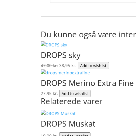
Du kunne også være inter
DROPS sky
Den
Den
47,00
kr.
38,95
kr.
Add to wishlist
oprindelige
aktuelle
pris
pris
DROPS Merino Extra Fine
var:
er:
47,00 kr..
38,95 kr..
27,95
kr.
Add to wishlist
Relaterede varer
DROPS Muskat
19,00
kr.