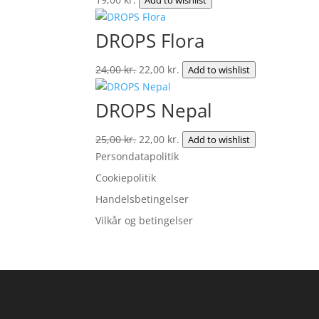
Add to wishlist
DROPS Flora
Den
Den
24,00
kr.
22,00
kr.
Add to wishlist
oprindelige
aktuelle
pris
pris
DROPS Nepal
var:
er:
24,00 kr..
22,00 kr..
Den
Den
25,00
kr.
22,00
kr.
Add to wishlist
oprindelige
aktuelle
Persondatapolitik
pris
pris
Cookiepolitik
var:
er:
Handelsbetingelser
25,00 kr..
22,00 kr..
Vilkår og betingelser