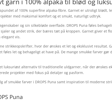
 garn i 100% alpaka til blød og luksu
pundet af 100% superfine alpaka-fibre. Garnet er utroligt blødt, let 
eprojekter med maksimal komfort og et smukt, naturligt udtryk.
egenskaber og sin silkebløde overflade. DROPS Puna føles behageli
 sjaler og andet strik, der bæres tæt på kroppen. Garnet giver et 
 elegant vis.
 strikkeopskrifter, hvor der ønskes et let og eksklusivt resultat. G
det føles let og behageligt at have på. De mange smukke farver gør 
luksuriøst alternativ til traditionelle uldgarner, når der ønskes 
erede projekter med fokus på detaljer og pasform.
lg af smukke farver i DROPS Puna samt inspiration til moderne stri
ROPS Puna