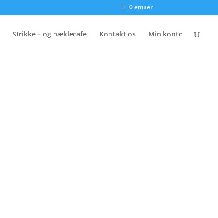
0 emner
Strikke – og hæklecafe
Kontakt os
Min konto