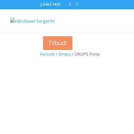
2463 7425
Tilbud!
Tilbud!
Tilbud!
Forside
/
Drops
/ DROPS Puna