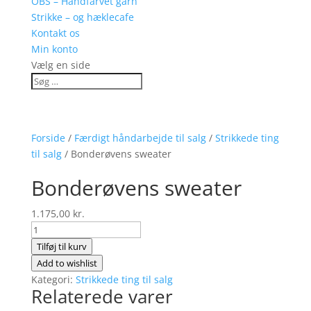
OBS – Håndfarvet garn
Strikke – og hæklecafe
Kontakt os
Min konto
Vælg en side
Forside
/
Færdigt håndarbejde til salg
/
Strikkede ting
til salg
/ Bonderøvens sweater
Bonderøvens sweater
1.175,00
kr.
Bonderøvens
sweater
Tilføj til kurv
antal
Add to wishlist
Kategori:
Strikkede ting til salg
Relaterede varer