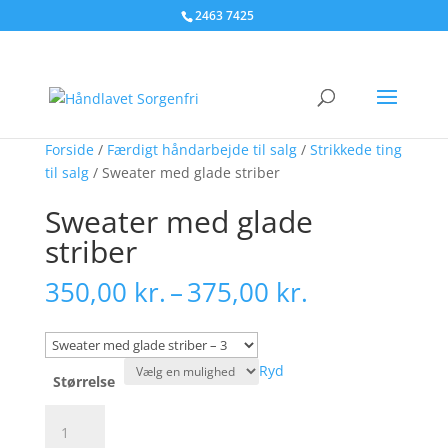
2463 7425
Forside
/
Færdigt håndarbejde til salg
/
Strikkede ting
til salg
/ Sweater med glade striber
Sweater med glade
striber
Prisinterval
350,00
kr.
–
375,00
kr.
350,00 kr.
til
375,00 kr.
Ryd
Størrelse
Sweater
med