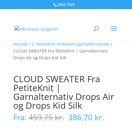
2463 7425
Forside
/
2. PetiteKnit strikkekits garnalternativer
/
CLOUD SWEATER Fra PetiteKnit | Garnalternativ
Drops Air og Drops Kid Silk
CLOUD SWEATER Fra
PetiteKnit |
Garnalternativ Drops Air
og Drops Kid Silk
Den
Den
Fra:
459,75
kr.
386,70
kr.
oprindelige
aktuell
pris
pris