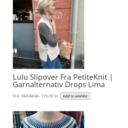
var:
er:
309,75 kr..
275,00 kr..
Lulu Slipover Fra PetiteKnit |
Garnalternativ Drops Lima
Den
Den
Fra:
157,50
kr.
119,00
kr.
Add to wishlist
oprindelige
aktuelle
pris
pris
var:
er:
157,50 kr..
119,00 kr..