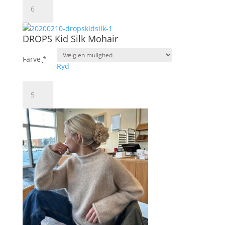
DROPS
Air
antal
DROPS Kid Silk Mohair
Farve
*
Ryd
DROPS
Kid
Silk
Mohair
antal