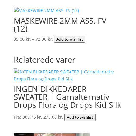
MASKEWIRE 2MM ASS. FV
(12)
Prisinterval:
35,00
kr.
–
72,00
kr.
Add to wishlist
35,00 kr.
til
Relaterede varer
72,00 kr.
INGEN DIKKEDARER
SWEATER | Garnalternativ
Drops Flora og Drops Kid Silk
Den
Den
Fra:
309,75
kr.
275,00
kr.
Add to wishlist
oprindelige
aktuelle
pris
pris