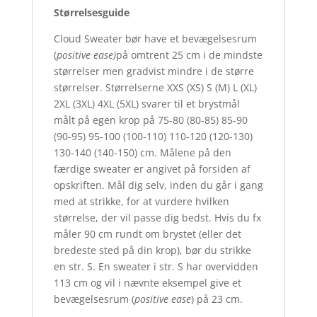
Størrelsesguide
Cloud Sweater bør have et bevægelsesrum
(
positive ease)
på omtrent 25 cm i de mindste
størrelser men gradvist mindre i de større
størrelser. Størrelserne XXS (XS) S (M) L (XL)
2XL (3XL) 4XL (5XL) svarer til et brystmål
målt på egen krop på 75-80 (80-85) 85-90
(90-95) 95-100 (100-110) 110-120 (120-130)
130-140 (140-150) cm. Målene på den
færdige sweater er angivet på forsiden af
opskriften. Mål dig selv, inden du går i gang
med at strikke, for at vurdere hvilken
størrelse, der vil passe dig bedst. Hvis du fx
måler 90 cm rundt om brystet (eller det
bredeste sted på din krop), bør du strikke
en str. S. En sweater i str. S har overvidden
113 cm og vil i nævnte eksempel give et
bevægelsesrum (
positive ease
) på 23 cm.