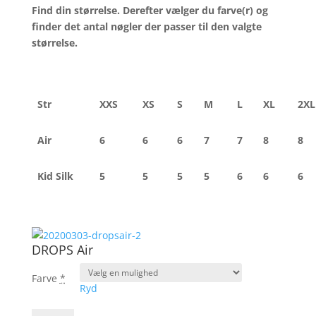
var:
er:
Find din størrelse. Derefter vælger du farve(r) og
459,75 kr..
386,70 k
finder det antal nøgler der passer til den valgte
størrelse.
Str
XXS
XS
S
M
L
XL
2XL
Air
6
6
6
7
7
8
8
Kid Silk
5
5
5
5
6
6
6
DROPS Air
Farve
*
Ryd