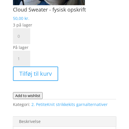
Cloud Sweater - fysisk opskrift
50,00
kr.
3 på lager
Cloud
Sweater
-
På lager
fysisk
CLOUD
opskrift
SWEATER
antal
Fra
Tilføj til kurv
PetiteKnit
|
Garnalternativ
Drops
Add to wishlist
Air
Kategori:
2. PetiteKnit strikkekits garnalternativer
og
Drops
Kid
Beskrivelse
Silk