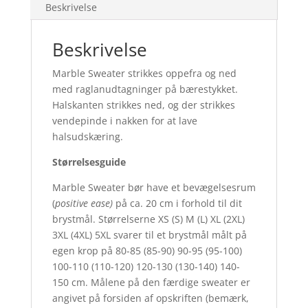
Kid
Beskrivelse
Silk
antal
Beskrivelse
Marble Sweater strikkes oppefra og ned
med raglanudtagninger på bærestykket.
Halskanten strikkes ned, og der strikkes
vendepinde i nakken for at lave
halsudskæring.
Størrelsesguide
Marble Sweater bør have et bevægelsesrum
(
positive ease)
på ca. 20 cm i forhold til dit
brystmål. Størrelserne XS (S) M (L) XL (2XL)
3XL (4XL) 5XL svarer til et brystmål målt på
egen krop på 80-85 (85-90) 90-95 (95-100)
100-110 (110-120) 120-130 (130-140) 140-
150 cm. Målene på den færdige sweater er
angivet på forsiden af opskriften (bemærk,