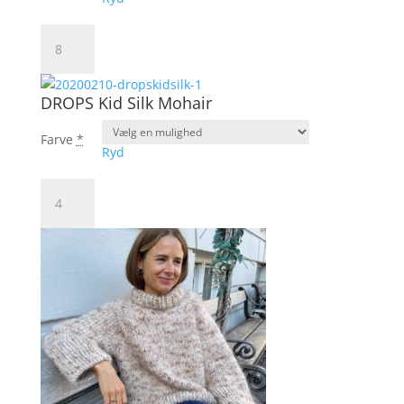
DROPS
Air
antal
DROPS Kid Silk Mohair
Farve
*
Ryd
DROPS
Kid
Silk
Mohair
antal