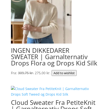
INGEN DIKKEDARER
SWEATER | Garnalternativ
Drops Flora og Drops Kid Silk
Den
Den
Fra:
309,75
kr.
275,00
kr.
Add to wishlist
oprindelige
aktuelle
pris
pris
var:
er:
309,75 kr..
275,00 kr..
Cloud Sweater Fra PetiteKnit
| Garnalternativ Drops Soft