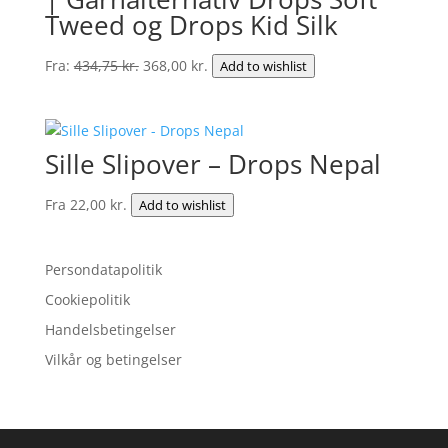
Tweed og Drops Kid Silk
Den
Den
Fra:
434,75
kr.
368,00
kr.
Add to wishlist
oprindelige
aktuelle
pris
pris
var:
er:
Sille Slipover – Drops Nepal
434,75 kr..
368,00 kr..
Fra
22,00
kr.
Add to wishlist
Persondatapolitik
Cookiepolitik
Handelsbetingelser
Vilkår og betingelser