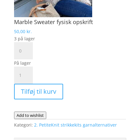
Marble Sweater fysisk opskrift
50,00
kr.
3 på lager
Marble
Sweater
fysisk
På lager
opskrift
Marble
antal
Sweater
fra
Tilføj til kurv
PetiteKnit
|
Garnalternativ
Drops
Add to wishlist
Air
Kategori:
2. PetiteKnit strikkekits garnalternativer
og
Drops