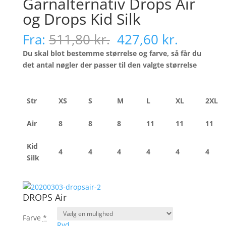
Garnalternativ Drops Air
og Drops Kid Silk
Den
Den
Fra:
511,80
kr.
427,60
kr.
oprindelige
aktuell
Du skal blot bestemme størrelse og farve, så får du
pris
pris
det antal nøgler der passer til den valgte størrelse
var:
er:
511,80 kr..
427,60 k
Str
XS
S
M
L
XL
2XL
Air
8
8
8
11
11
11
Kid
4
4
4
4
4
4
Silk
DROPS Air
Farve
*
Ryd