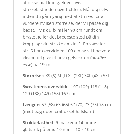
at disse mål kun gælder, hvis
strikkefastheden overholdes). Mål dig selv,
inden du går i gang med at strikke, for at
vurdere hvilken størrelse, der vil passe dig
bedst. Hvis du fx måler 90 cm rundt om
brystet (eller det bredeste sted på din
krop), bør du strikke en str. S. En sweater i
str. S har overvidden 109 cm og vil i nævnte
eksempel give et bevægelsesrum (
positive
ease
) på 19 cm.
Størrelser:
XS (S) M (L) XL (2XL) 3XL (4XL) 5XL
Sweaterens overvidde:
107 (109) 113 (118)
129 (138) 149 (158) 167 cm
Længde:
57 (58) 63 (65) 67 (70) 73 (75) 78 cm
(midt bag uden ombukket halskant)
Strikkefasthed:
9 masker x 14 pinde i
glatstrik på pind 10 mm = 10 x 10 cm