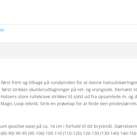
ver
, først frem og tilbage på rundpinden for at danne halsudskæring
 først strikkes skulderudtagninger på ret- og vrangside. Dernæst s
 Halsens store rullekrave strikkes til sidst ud fra opsamlede m, og
agic Loop-teknik. Strik en prøvelap for at finde den pindestørrelse
rum (
positive ease)
på ca. 14 cm i forhold til dit brystmål. Størrelsern
5 (85-90) 90-95 (95-100) 100-110 (110-120) 120-130 (130-140) 140-1