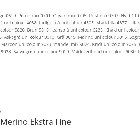
ge 0619, Petrol mix 0701, Oliven mix 0705, Rust mix 0707, Hvid 110
é uni colour 4088, Indigo blå uni colour 4305, Mørk lilla 4377, Lill
 colour 5820, Brun 5610, Jeansblå uni colour 6235, Khaki uni colour
06, Askegrå uni colour 9010, Grå 9015, Marine uni colour 9016, Søg
 Maroon uni colour 9023, mandel mix 9024, Kridt uni colour 9025, K
9028, Salviegrøn uni colour 9029, Mørk vedbend uni colour 9030, Pi
erino Ekstra Fine