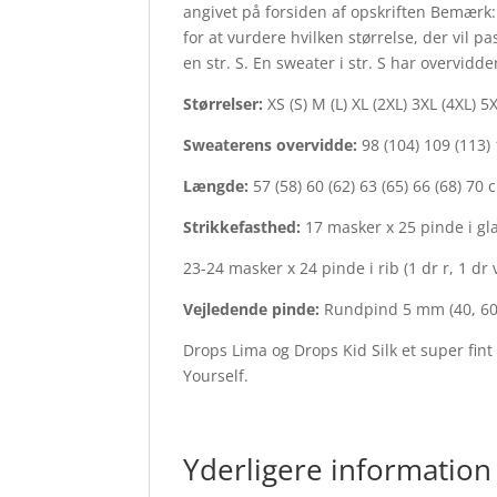
angivet på forsiden af opskriften Bemærk:
for at vurdere hvilken størrelse, der vil p
en str. S. En sweater i str. S har overvid
Størrelser:
XS (S) M (L) XL (2XL) 3XL (4XL) 5
Sweaterens overvidde:
98 (104) 109 (113)
Længde:
57 (58) 60 (62) 63 (65) 66 (68) 7
Strikkefasthed:
17 masker x 25 pinde i gl
23-24 masker x 24 pinde i rib (1 dr r, 1 dr
Vejledende pinde:
Rundpind 5 mm (40, 60
Drops Lima og Drops Kid Silk et super fint
Yourself.
Yderligere information