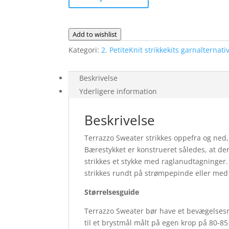
Drops
Lima
og
Add to wishlist
Drops
Kategori:
2. PetiteKnit strikkekits garnalternati
Kid
Silk
antal
Beskrivelse
Yderligere information
Beskrivelse
Terrazzo Sweater strikkes oppefra og ned
Bærestykket er konstrueret således, at der
strikkes et stykke med raglanudtagninger.
strikkes rundt på strømpepinde eller med M
Størrelsesguide
Terrazzo Sweater bør have et bevægelses
til et brystmål målt på egen krop på 80-8