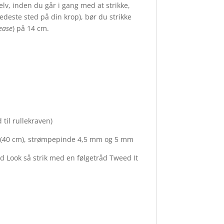
lv, inden du går i gang med at strikke,
redeste sted på din krop), bør du strikke
 ease
) på 14 cm.
 til rullekraven)
m (40 cm), strømpepinde 4,5 mm og 5 mm
ed Look så strik med en følgetråd Tweed It