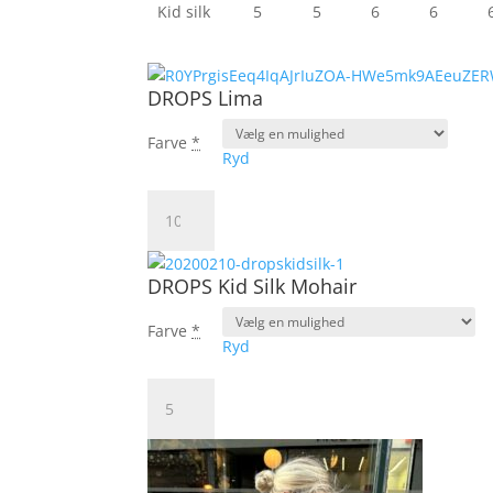
Kid silk
5
5
6
6
DROPS Lima
Farve
*
Ryd
DROPS
Lima
antal
DROPS Kid Silk Mohair
Farve
*
Ryd
DROPS
Kid
Silk
Mohair
antal