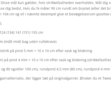
 Disse mål kun gælder, hvis strikkefastheden overholdes. Mål dig se
asse dig bedst. Hvis du fx måler 90 cm rundt om brystet (eller det b
den 104 cm og vil i nævnte eksempel give et bevægelsesrum (
positive
XL
 124 (134) 141 (151) 155 cm
0 cm (målt midt bag uden rullekrave)
atstrik på pind 5 mm = 10 x 10 cm efter vask og blokning
 vr) på pind 4 mm = 10 x 10 cm efter vask og blokning (strikkefasthed
 og 80 og/eller 100 cm), rundpind 4,5 mm (80 cm), rundpind 4 m
 garnalternativ, der ligger tæt på originalgarnet. Ønsker du et Twe