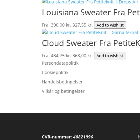
Louisiana Sweater Fra Pet
Den
Den
Fra:
390,00
kr.
327,55
kr.
Add to wishlist
oprindelige
aktuelle
pris
pris
Cloud Sweater Fra PetiteK
var:
er:
390,00 kr..
327,55 kr..
Den
Den
Fra:
434,75
kr.
368,00
kr.
Add to wishlist
oprindelige
aktuelle
Persondatapolitik
pris
pris
Cookiepolitik
var:
er:
Handelsbetingelser
434,75 kr..
368,00 kr..
Vilkår og betingelser
CVR-nummer:
40821996