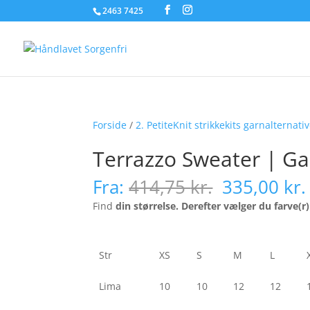
2463 7425
Forside
/
2. PetiteKnit strikkekits garnalternati
Terrazzo Sweater | Ga
Den
Fra:
414,75
kr.
335,00
kr.
oprindelig
Find
din størrelse. Derefter vælger du farve(r)
pris
var:
414,75 kr.
Str
XS
S
M
L
Lima
10
10
12
12