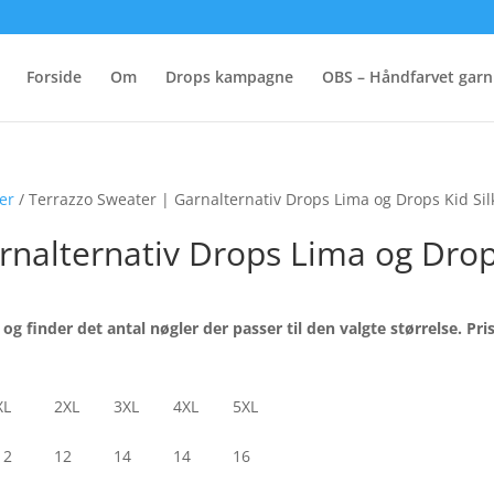
Forside
Om
Drops kampagne
OBS – Håndfarvet garn
ver
/ Terrazzo Sweater | Garnalternativ Drops Lima og Drops Kid Sil
rnalternativ Drops Lima og Drops
Den
e
aktuelle
 og finder det antal nøgler der passer til den va
lgte størrelse. Pr
pris
er:
.
335,00 kr..
XL
2XL
3XL
4XL
5XL
12
12
14
14
16