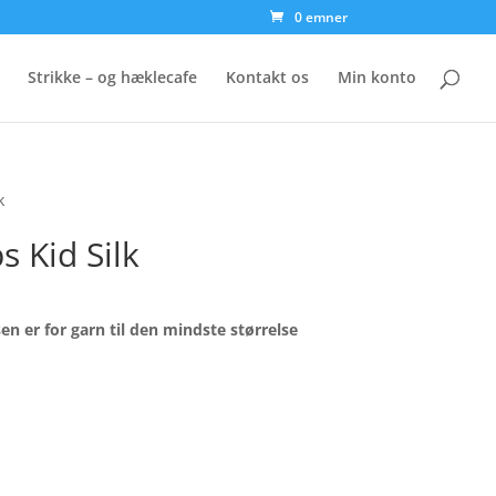
0 emner
Strikke – og hæklecafe
Kontakt os
Min konto
k
 Kid Silk
isen er for garn til den mindste størrelse