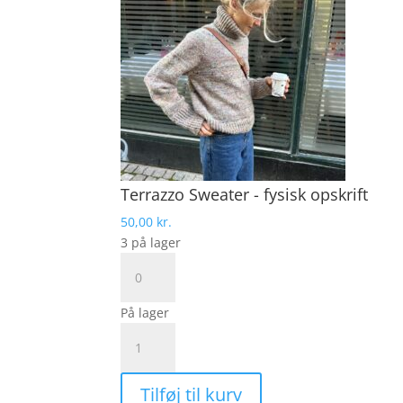
Terrazzo Sweater - fysisk opskrift
50,00
kr.
3 på lager
Terrazzo
Sweater
-
På lager
fysisk
Terrazzo
opskrift
Sweater
antal
|
Tilføj til kurv
Garnalternativ