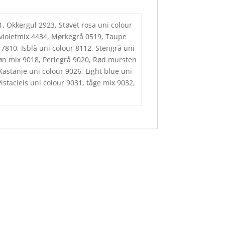
1, Okkergul 2923, Støvet rosa uni colour
a/violetmix 4434, Mørkegrå 0519, Taupe
 7810, Isblå uni colour 8112, Stengrå uni
røn mix 9018, Perlegrå 9020, Rød mursten
astanje uni colour 9026, Light blue uni
stacieis uni colour 9031, tåge mix 9032,