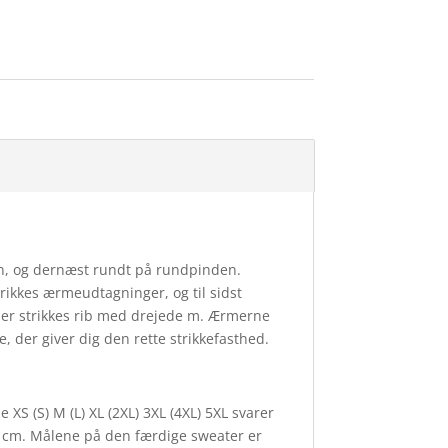
en, og dernæst rundt på rundpinden.
trikkes ærmeudtagninger, og til sidst
 der strikkes rib med drejede m. Ærmerne
, der giver dig den rette strikkefasthed.
e XS (S) M (L) XL (2XL) 3XL (4XL) 5XL svarer
50 cm. Målene på den færdige sweater er