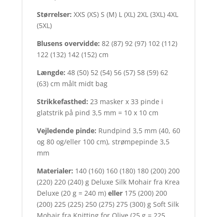
Størrelser:
XXS (XS) S (M) L (XL) 2XL (3XL) 4XL
(5XL)
Blusens overvidde:
82 (87) 92 (97) 102 (112)
122 (132) 142 (152) cm
Længde:
48 (50) 52 (54) 56 (57) 58 (59) 62
(63) cm målt midt bag
Strikkefasthed:
23 masker x 33 pinde i
glatstrik på pind 3,5 mm = 10 x 10 cm
Vejledende pinde:
Rundpind 3,5 mm (40, 60
og 80 og/eller 100 cm), strømpepinde 3,5
mm
Materialer:
140 (160) 160 (180) 180 (200) 200
(220) 220 (240) g Deluxe Silk Mohair fra Krea
Deluxe (20 g = 240 m)
eller
175 (200) 200
(200) 225 (225) 250 (275) 275 (300) g Soft Silk
Mohair fra Knitting for Olive (25 g = 225