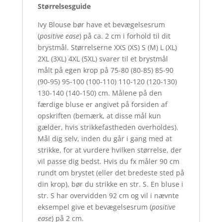
Størrelsesguide
Ivy Blouse bør have et bevægelsesrum
(
positive ease
) på ca. 2 cm i forhold til dit
brystmål. Størrelserne XXS (XS) S (M) L (XL)
2XL (3XL) 4XL (5XL) svarer til et brystmål
målt på egen krop på 75-80 (80-85) 85-90
(90-95) 95-100 (100-110) 110-120 (120-130)
130-140 (140-150) cm. Målene på den
færdige bluse er angivet på forsiden af
opskriften (bemærk, at disse mål kun
gælder, hvis strikkefastheden overholdes).
Mål dig selv, inden du går i gang med at
strikke, for at vurdere hvilken størrelse, der
vil passe dig bedst. Hvis du fx måler 90 cm
rundt om brystet (eller det bredeste sted på
din krop), bør du strikke en str. S. En bluse i
str. S har overvidden 92 cm og vil i nævnte
eksempel give et bevægelsesrum (
positive
ease
) på 2 cm.