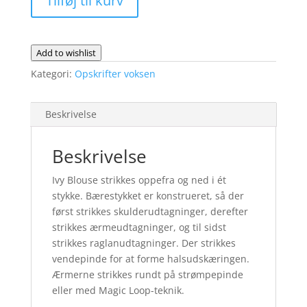
Tilføj til kurv
fysisk
opskrift
antal
Add to wishlist
Kategori:
Opskrifter voksen
Beskrivelse
Beskrivelse
Ivy Blouse strikkes oppefra og ned i ét
stykke. Bærestykket er konstrueret, så der
først strikkes skulderudtagninger, derefter
strikkes ærmeudtagninger, og til sidst
strikkes raglanudtagninger. Der strikkes
vendepinde for at forme halsudskæringen.
Ærmerne strikkes rundt på strømpepinde
eller med Magic Loop-teknik.