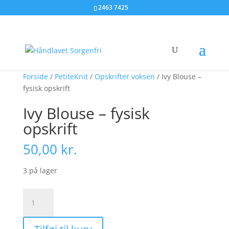
2463 7425
Forside
/
PetiteKnit
/
Opskrifter voksen
/ Ivy Blouse –
fysisk opskrift
Ivy Blouse – fysisk
opskrift
50,00
kr.
3 på lager
Ivy
Blouse
-