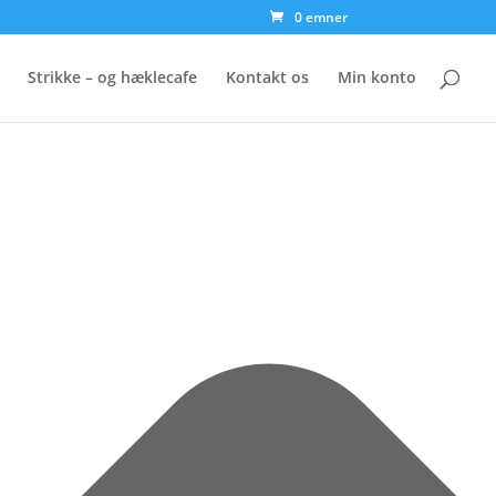
0 emner
Strikke – og hæklecafe
Kontakt os
Min konto