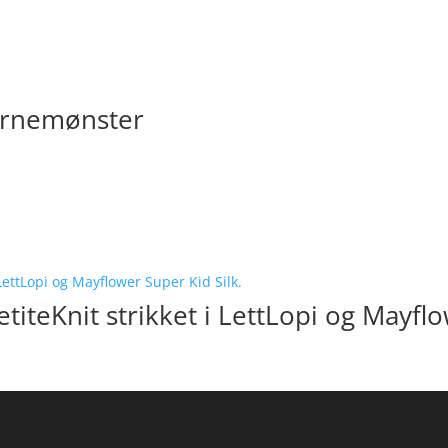
jernemønster
iteKnit strikket i LettLopi og Mayflo