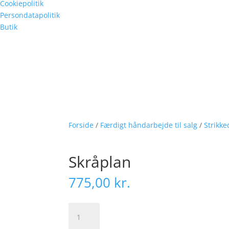
Cookiepolitik
Persondatapolitik
Butik
Forside
/
Færdigt håndarbejde til salg
/
Strikke
Skråplan
775,00
kr.
Skråplan
antal