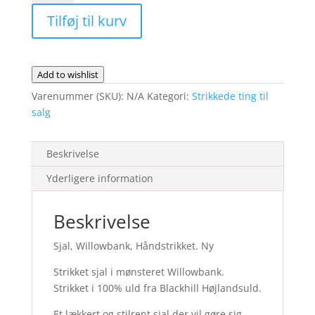
antal
Tilføj til kurv
Add to wishlist
Varenummer (SKU):
N/A
Kategori:
Strikkede ting til
salg
Beskrivelse
Yderligere information
Beskrivelse
Sjal, Willowbank, Håndstrikket. Ny
Strikket sjal i mønsteret Willowbank.
Strikket i 100% uld fra Blackhill Højlandsuld.
Et lækkert og stilrent sjal der vil gøre sig