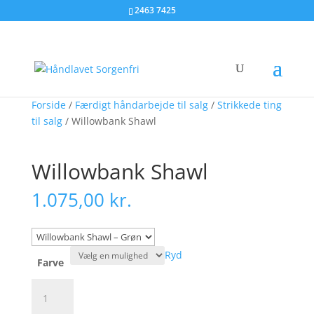
2463 7425
Forside
/
Færdigt håndarbejde til salg
/
Strikkede ting
til salg
/ Willowbank Shawl
Willowbank Shawl
1.075,00
kr.
Ryd
Farve
Willowbank
Shawl