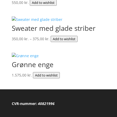
550,00
kr.
Add to wishlist
Sweater med glade striber
Prisinterval:
350,00
kr.
–
375,00
kr.
Add to wishlist
350,00 kr.
til
375,00 kr.
Grønne enge
1.575,00
kr.
Add to wishlist
CVR-nummer:
40821996